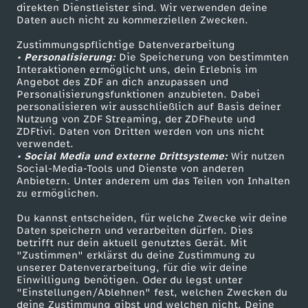
Smart TV
Kontakt zum ZDF
direkten Dienstleister sind. Wir verwenden deine
u
Daten auch nicht zu kommerziellen Zwecken.
ZDFtext
Tickets
Zustimmungspflichtige Datenverarbeitung
r
Livestreams
Zuschauerservice
• Personalisierung:
Die Speicherung von bestimmten
Sendungen A-Z
Hilfe
Interaktionen ermöglicht uns, dein Erlebnis im
n
Angebot des ZDF an dich anzupassen und
TV-Programm
Personalisierungsfunktionen anzubieten. Dabei
personalisieren wir ausschließlich auf Basis deiner
a
Nutzung von ZDF Streaming, der ZDFheute und
ZDFtivi. Daten von Dritten werden von uns nicht
Das ZDF
verwendet.
l
• Social Media und externe Drittsysteme:
Wir nutzen
ZDF Unternehmen
Social-Media-Tools und Dienste von anderen
u
Anbietern. Unter anderem um das Teilen von Inhalten
Karriere
zu ermöglichen.
Presseportal
p
Du kannst entscheiden, für welche Zwecke wir deine
ZDF goes Schule
Daten speichern und verarbeiten dürfen. Dies
betrifft nur dein aktuell genutztes Gerät. Mit
d
Werbefernsehen
"Zustimmen" erklärst du deine Zustimmung zu
unserer Datenverarbeitung, für die wir deine
Mainzelmännchen
a
Einwilligung benötigen. Oder du legst unter
"Einstellungen/Ablehnen" fest, welchen Zwecken du
deine Zustimmung gibst und welchen nicht. Deine