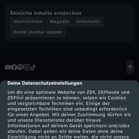
e
Ähnliche Inhalte entdecken
Nachrichten
Magazin
informativ
-
heute journal update
h
e
u
Deine Datenschutzeinstellungen
cmp-dialog-description
t
Um dir eine optimale Website von ZDF, ZDFheute und
ZDFtivi präsentieren zu können, setzen wir Cookies
e
und vergleichbare Techniken ein. Einige der
eingesetzten Techniken sind unbedingt erforderlich
für unser Angebot. Mit deiner Zustimmung dürfen wir
j
Mehr ZDF
Service
und unsere Dienstleister darüber hinaus
Informationen auf deinem Gerät speichern und/oder
o
ZDF-Apps
ZDFmitreden
abrufen. Dabei geben wir deine Daten ohne deine
Einwilligung nicht an Dritte weiter, die nicht unsere