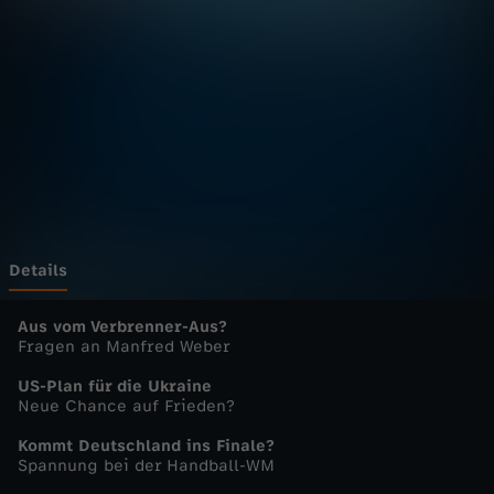
u
r
n
a
l
u
Details
p
Aus vom Verbrenner-Aus?
Fragen an Manfred Weber
d
US-Plan für die Ukraine
Neue Chance auf Frieden?
a
Kommt Deutschland ins Finale?
Spannung bei der Handball-WM
t