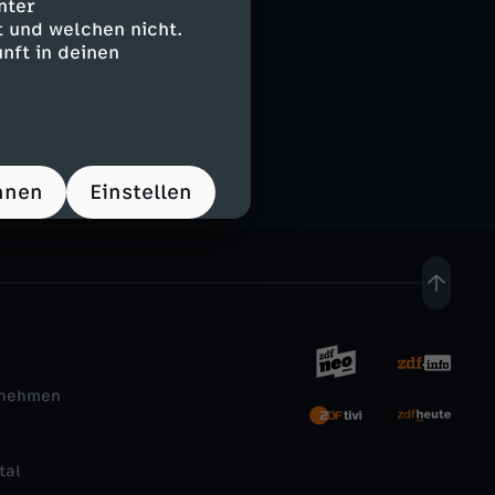
nter
 und welchen nicht.
nft in deinen
e
hnen
Einstellen
rnehmen
tal