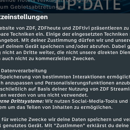
usende Hotels verklagen Booking;
n um Gebietsabtretungen
zeinstellungen
cription
ebsite von ZDF, ZDFheute und ZDFtivi präsentieren zu
are Techniken ein. Einige der eingesetzten Techniken
 Angebot. Mit deiner Zustimmung dürfen wir und unser
uf deinem Gerät speichern und/oder abrufen. Dabei 
 nicht an Dritte weiter, die nicht unsere direkten Dien
 auch nicht zu kommerziellen Zwecken.
üdeuropa
 Datenverarbeitung
 über 40 Grad Celsius
Speicherung von bestimmten Interaktionen ermöglicht
h anzupassen und Personalisierungsfunktionen anzub
sschließlich auf Basis deiner Nutzung von ZDF Stream
 unter Druck
tten werden von uns nicht verwendet.
s verklagen Booking
erne Drittsysteme:
Wir nutzen Social-Media-Tools und
em um das Teilen von Inhalten zu ermöglichen.
Putin-Treffen
Gebietsabtretungen
 für welche Zwecke wir deine Daten speichern und ver
ell genutztes Gerät. Mit "Zustimmen" erklärst du dein