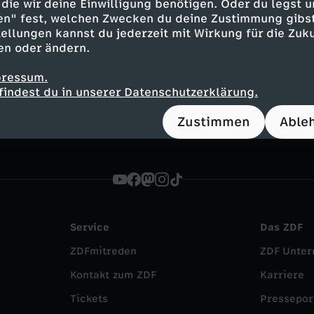
die wir deine Einwilligung benötigen. Oder du legst u
en" fest, welchen Zwecken du deine Zustimmung gibst
ellungen kannst du jederzeit mit Wirkung für die Zuku
Inhalte entdecken
en oder ändern.
n
Magazin
informativ
heute journal updat
pressum.
findest du in unserer Datenschutzerklärung.
Zustimmen
Able
Service
Das ZDF
ZDFmitreden
ZDF Unte
Kontakt zum ZDF
Karriere
Tickets
Pressepor