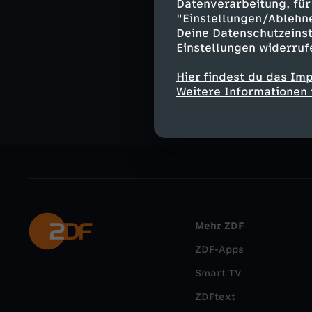
Datenverarbeitung, für 
"Einstellungen/Ablehn
Deine Datenschutzeinst
Ähnliche 
Einstellungen widerruf
Nachrichte
Hier findest du das Im
Weitere Informationen 
Mehr ZDF
ZDF-Apps
Smart TV
ZDFtext