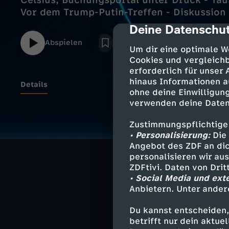
Celsius; Buchungsportal unter Druck - Ta
Vor dem Trump-Putin-Treffen - Diskussio
Deine Datenschut
cmp-dialog-des
Abspielen
Um dir eine optimale W
Cookies und vergleichb
erforderlich für unser
hinaus Informationen a
Details
ohne deine Einwilligung
verwenden deine Daten
Hitzewelle in S
Zustimmungspflichtige
Waldbrände und
• Personalisierung:
Die 
Angebot des ZDF an dic
personalisieren wir au
Buchungsportal
ZDFtivi. Daten von Dri
Tausende Hotel
• Social Media und ext
Anbietern. Unter ander
Vor dem Trump-
Diskussion um 
Du kannst entscheiden,
betrifft nur dein aktu