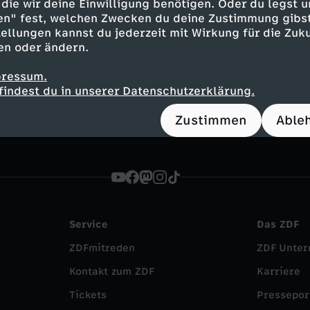
die wir deine Einwilligung benötigen. Oder du legst u
en" fest, welchen Zwecken du deine Zustimmung gibst
ellungen kannst du jederzeit mit Wirkung für die Zuku
Inhalte entdecken
en oder ändern.
n
Magazin
informativ
heute journal updat
pressum.
findest du in unserer Datenschutzerklärung.
Zustimmen
Able
Service
Das ZDF
ZDFmitreden
ZDF Unte
Kontakt zum ZDF
Karriere
Tickets
Pressepor