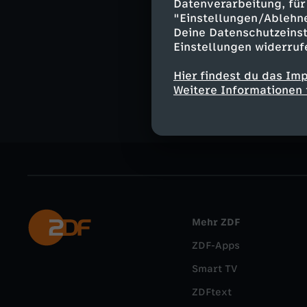
Datenverarbeitung, für 
"Einstellungen/Ablehn
Deine Datenschutzeinst
Ähnliche 
Einstellungen widerruf
Nachrichte
Hier findest du das Im
Weitere Informationen 
Mehr ZDF
ZDF-Apps
Smart TV
ZDFtext