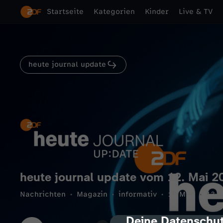
Startseite
Kategorien
Kinder
Live & TV
heute journal update
heute journal update vom 12. Mai 2
Nachrichten
Magazin
informativ
16 Min.
13.0
Deine Datenschut
cmp-dialog-des