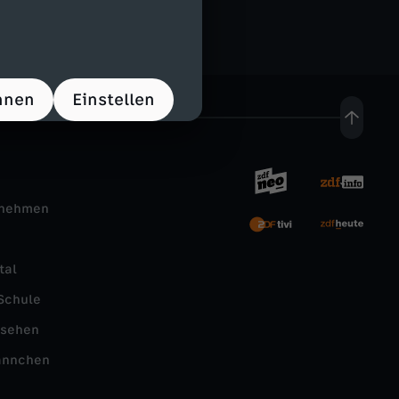
hnen
Einstellen
rnehmen
tal
Schule
nsehen
ännchen