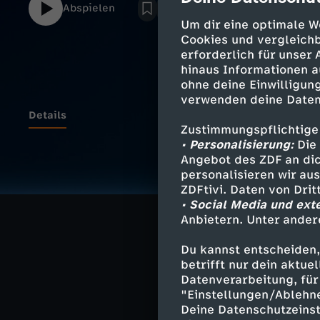
Abspielen
Um dir eine optimale W
Cookies und vergleichb
erforderlich für unser
hinaus Informationen a
ohne deine Einwilligung
verwenden deine Daten
Details
Zustimmungspflichtige
• Personalisierung:
Die 
Angebot des ZDF an dic
Die aktualisier
personalisieren wir au
im ZDF ab – mit
ZDFtivi. Daten von Dri
Schaltgespräch
• Social Media und ext
Anbietern. Unter ander
Du kannst entscheiden,
betrifft nur dein aktu
Ähnliche 
Datenverarbeitung, für 
"Einstellungen/Ablehn
Nachrichte
Deine Datenschutzeinst