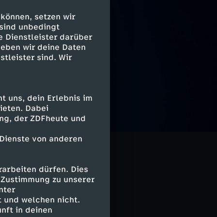
 können, setzen wir
 sind unbedingt
e Dienstleister darüber
geben wir deine Daten
stleister sind. Wir
 uns, dein Erlebnis im
ieten. Dabei
 Nachrichtentag
ing, der ZDFheute und
ten,
 Dienste von anderen
arbeiten dürfen. Dies
e Zustimmung zu unserer
nter
 und welchen nicht.
e
nft in deinen