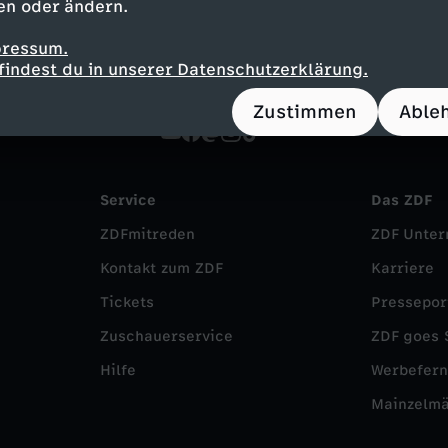
en oder ändern.
pressum.
findest du in unserer Datenschutzerklärung.
Zustimmen
Able
Service
Das ZDF
ZDFmitreden
ZDF Unte
Kontakt zum ZDF
Karriere
Tickets
Pressepor
Zuschauerservice
ZDF goes 
Hilfe
Werbefer
Mainzelm