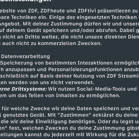
ebsite von ZDF, ZDFheute und ZDFtivi präsentieren zu
are Techniken ein. Einige der eingesetzten Techniken
 Angebot. Mit deiner Zustimmung dürfen wir und unser
uf deinem Gerät speichern und/oder abrufen. Dabei 
 nicht an Dritte weiter, die nicht unsere direkten Dien
 auch nicht zu kommerziellen Zwecken.
 Datenverarbeitung
Speicherung von bestimmten Interaktionen ermöglicht
h anzupassen und Personalisierungsfunktionen anzub
te Spätausgabe des "heute journal" rundet den
sschließlich auf Basis deiner Nutzung von ZDF Stream
 den neuesten Nachrichten, Hintergrundberich
tten werden von uns nicht verwendet.
en und Interviews.
erne Drittsysteme:
Wir nutzen Social-Media-Tools und
em um das Teilen von Inhalten zu ermöglichen.
 für welche Zwecke wir deine Daten speichern und ver
ell genutztes Gerät. Mit "Zustimmen" erklärst du dein
Inhalte entdecken
die wir deine Einwilligung benötigen. Oder du legst u
en" fest, welchen Zwecken du deine Zustimmung gibst
n
Magazin
informativ
heute journal updat
ellungen kannst du jederzeit mit Wirkung für die Zuku