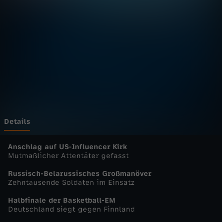
u
r
n
a
l
u
Details
p
Anschlag auf US-Influencer Kirk
Mutmaßlicher Attentäter gefasst
d
Russisch-Belarussisches Großmanöver
Zehntausende Soldaten im Einsatz
a
Halbfinale der Basketball-EM
Deutschland siegt gegen Finnland
t