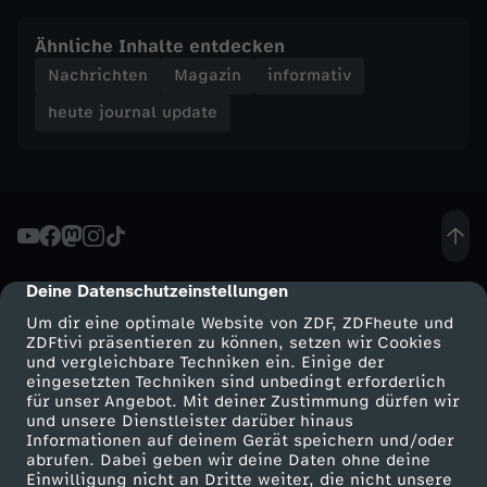
e
Ähnliche Inhalte entdecken
Nachrichten
Magazin
informativ
-
heute journal update
h
e
u
Deine Datenschutzeinstellungen
cmp-dialog-description
t
Um dir eine optimale Website von ZDF, ZDFheute und
ZDFtivi präsentieren zu können, setzen wir Cookies
e
und vergleichbare Techniken ein. Einige der
eingesetzten Techniken sind unbedingt erforderlich
für unser Angebot. Mit deiner Zustimmung dürfen wir
j
Mehr ZDF
Service
und unsere Dienstleister darüber hinaus
Informationen auf deinem Gerät speichern und/oder
o
ZDF-Apps
ZDFmitreden
abrufen. Dabei geben wir deine Daten ohne deine
Einwilligung nicht an Dritte weiter, die nicht unsere