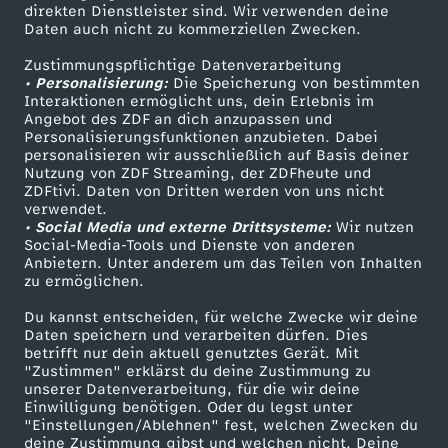
Smart TV
Kontakt zum ZDF
direkten Dienstleister sind. Wir verwenden deine
u
Daten auch nicht zu kommerziellen Zwecken.
ZDFtext
Tickets
Zustimmungspflichtige Datenverarbeitung
r
Livestreams
Zuschauerservice
• Personalisierung:
Die Speicherung von bestimmten
Sendungen A-Z
Hilfe
Interaktionen ermöglicht uns, dein Erlebnis im
n
Angebot des ZDF an dich anzupassen und
TV-Programm
Personalisierungsfunktionen anzubieten. Dabei
personalisieren wir ausschließlich auf Basis deiner
a
Nutzung von ZDF Streaming, der ZDFheute und
ZDFtivi. Daten von Dritten werden von uns nicht
Das ZDF
verwendet.
l
• Social Media und externe Drittsysteme:
Wir nutzen
ZDF Unternehmen
Social-Media-Tools und Dienste von anderen
u
Anbietern. Unter anderem um das Teilen von Inhalten
Karriere
zu ermöglichen.
Presseportal
p
Du kannst entscheiden, für welche Zwecke wir deine
ZDF goes Schule
Daten speichern und verarbeiten dürfen. Dies
betrifft nur dein aktuell genutztes Gerät. Mit
d
Werbefernsehen
"Zustimmen" erklärst du deine Zustimmung zu
unserer Datenverarbeitung, für die wir deine
Mainzelmännchen
a
Einwilligung benötigen. Oder du legst unter
"Einstellungen/Ablehnen" fest, welchen Zwecken du
deine Zustimmung gibst und welchen nicht. Deine