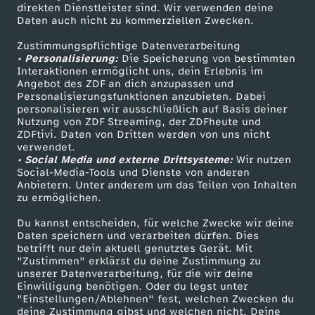
Smart TV
Kontakt zum ZDF
direkten Dienstleister sind. Wir verwenden deine
u
Daten auch nicht zu kommerziellen Zwecken.
ZDFtext
Tickets
Zustimmungspflichtige Datenverarbeitung
r
Livestreams
Zuschauerservice
• Personalisierung:
Die Speicherung von bestimmten
Sendungen A-Z
Hilfe
Interaktionen ermöglicht uns, dein Erlebnis im
n
Angebot des ZDF an dich anzupassen und
TV-Programm
Personalisierungsfunktionen anzubieten. Dabei
personalisieren wir ausschließlich auf Basis deiner
a
Nutzung von ZDF Streaming, der ZDFheute und
ZDFtivi. Daten von Dritten werden von uns nicht
Das ZDF
verwendet.
l
• Social Media und externe Drittsysteme:
Wir nutzen
ZDF Unternehmen
Social-Media-Tools und Dienste von anderen
u
Anbietern. Unter anderem um das Teilen von Inhalten
Karriere
zu ermöglichen.
Presseportal
p
Du kannst entscheiden, für welche Zwecke wir deine
ZDF goes Schule
Daten speichern und verarbeiten dürfen. Dies
betrifft nur dein aktuell genutztes Gerät. Mit
d
Werbefernsehen
"Zustimmen" erklärst du deine Zustimmung zu
unserer Datenverarbeitung, für die wir deine
Mainzelmännchen
a
Einwilligung benötigen. Oder du legst unter
"Einstellungen/Ablehnen" fest, welchen Zwecken du
deine Zustimmung gibst und welchen nicht. Deine