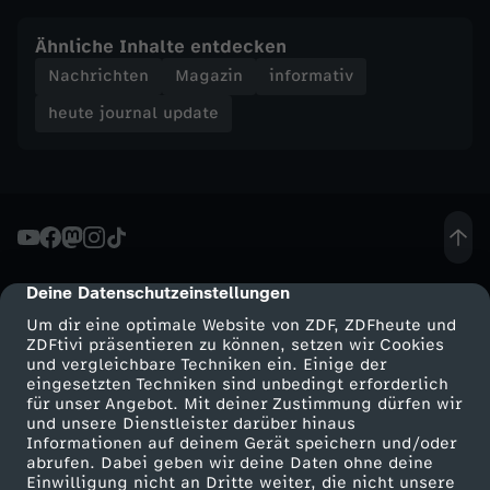
e
Ähnliche Inhalte entdecken
Nachrichten
Magazin
informativ
-
heute journal update
h
e
u
Deine Datenschutzeinstellungen
cmp-dialog-description
t
Um dir eine optimale Website von ZDF, ZDFheute und
ZDFtivi präsentieren zu können, setzen wir Cookies
e
und vergleichbare Techniken ein. Einige der
eingesetzten Techniken sind unbedingt erforderlich
für unser Angebot. Mit deiner Zustimmung dürfen wir
j
Mehr ZDF
Service
und unsere Dienstleister darüber hinaus
Informationen auf deinem Gerät speichern und/oder
o
ZDF-Apps
ZDFmitreden
abrufen. Dabei geben wir deine Daten ohne deine
Einwilligung nicht an Dritte weiter, die nicht unsere