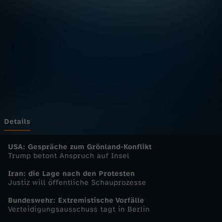
u
r
n
a
l
u
Details
p
USA: Gespräche zum Grönland-Konflikt
Trump betont Anspruch auf Insel
d
Iran: die Lage nach den Protesten
Justiz will öffentliche Schauprozesse
a
Bundeswehr: Extremistische Vorfälle
Verteidigungsausschuss tagt in Berlin
t