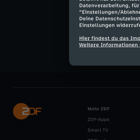
Datenverarbeitung, für 
"Einstellungen/Ablehn
Deine Datenschutzeinst
Einstellungen widerruf
Ähnliche 
Hier findest du das Im
Nachrichte
Weitere Informationen 
Mehr ZDF
ZDF-Apps
Smart TV