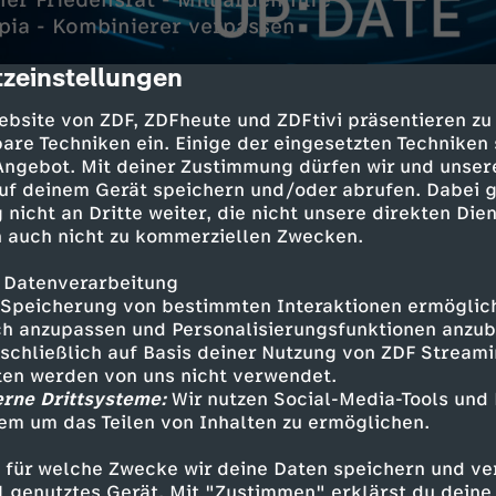
r Friedensrat - Milliardenhilfe
pia - Kombinierer verpassen
zeinstellungen
cription
ebsite von ZDF, ZDFheute und ZDFtivi präsentieren zu
are Techniken ein. Einige der eingesetzten Techniken
 Angebot. Mit deiner Zustimmung dürfen wir und unser
uf deinem Gerät speichern und/oder abrufen. Dabei 
 nicht an Dritte weiter, die nicht unsere direkten Dien
 auch nicht zu kommerziellen Zwecken.
 Datenverarbeitung
w festgenommen
Speicherung von bestimmten Interaktionen ermöglicht
erschüttert Königshaus
h anzupassen und Personalisierungsfunktionen anzub
sschließlich auf Basis deiner Nutzung von ZDF Stream
ener Friedensrat
tten werden von uns nicht verwendet.
 für Gaza verkündet
erne Drittsysteme:
Wir nutzen Social-Media-Tools und
em um das Teilen von Inhalten zu ermöglichen.
i Olympia
 für welche Zwecke wir deine Daten speichern und ver
rpassen Medaille
ell genutztes Gerät. Mit "Zustimmen" erklärst du dein