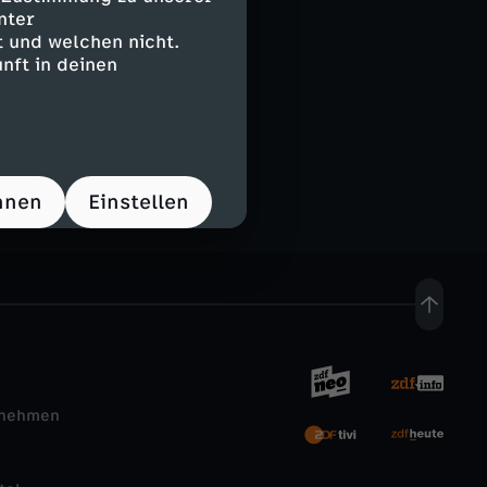
nter
 und welchen nicht.
nft in deinen
e
hnen
Einstellen
rnehmen