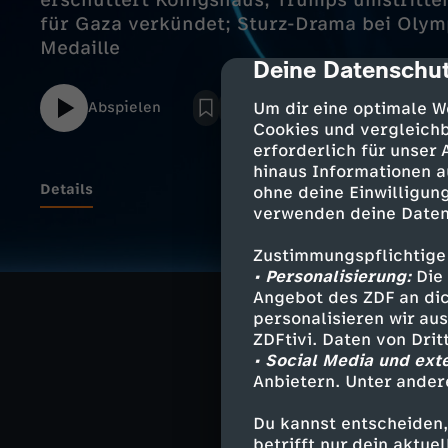
erschüttert Königshaus; Trumps umstrittene
für Gaza verkündet; Sturz-Drama bei Olym
Medaille
Deine Datenschut
cmp-dialog-des
Abspielen
Um dir eine optimale W
Cookies und vergleichb
erforderlich für unser
hinaus Informationen a
Details
ohne deine Einwilligung
verwenden deine Daten
Zustimmungspflichtige
Ex-Prinz Andre
• Personalisierung:
Die 
Epstein-Affäre 
Angebot des ZDF an dic
personalisieren wir au
Trumps umstritt
ZDFtivi. Daten von Dri
Milliardenhilfe
• Social Media und ext
Anbietern. Unter ander
Sturz-Drama be
Du kannst entscheiden,
Kombinierer ve
betrifft nur dein aktu