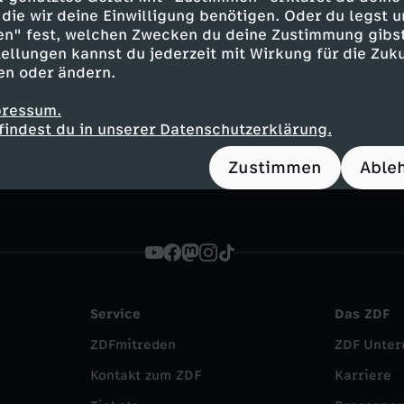
die wir deine Einwilligung benötigen. Oder du legst u
en" fest, welchen Zwecken du deine Zustimmung gibst
ellungen kannst du jederzeit mit Wirkung für die Zuku
en oder ändern.
Inhalte entdecken
pressum.
n
Magazin
informativ
heute journal updat
findest du in unserer Datenschutzerklärung.
Zustimmen
Able
Service
Das ZDF
ZDFmitreden
ZDF Unte
Kontakt zum ZDF
Karriere