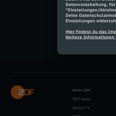
Datenverarbeitung, für 
"Einstellungen/Ablehn
Deine Datenschutzeinst
Einstellungen widerruf
Ähnliche 
Hier findest du das Im
Nachrichte
Weitere Informationen 
Mehr ZDF
ZDF-Apps
Smart TV