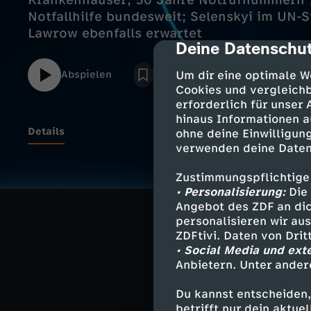
Krankenhäuser; 50 Jahre Notrufnummern 1
Notfallhilfe bundesweit; Selenskyi im UN-S
Lawrow ebenfalls erwartet
Deine Datenschut
cmp-dialog-des
Abspielen
Um dir eine optimale W
Cookies und vergleichb
erforderlich für unser
hinaus Informationen a
Details
ohne deine Einwilligung
verwenden deine Daten
Zustimmungspflichtige
Bundesweiter Pr
• Personalisierung:
Die 
Finanzielle Not
Angebot des ZDF an dic
personalisieren wir au
50 Jahre Notru
ZDFtivi. Daten von Dri
Schnelle Notfal
• Social Media und ext
Anbietern. Unter ander
Selenskyi im UN
Du kannst entscheiden,
Russlands Lawro
betrifft nur dein aktu