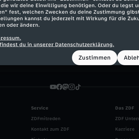
die wir deine Einwilligung benötigen. Oder du legst u
en" fest, welchen Zwecken du deine Zustimmung gibst
ellungen kannst du jederzeit mit Wirkung für die Zuku
en oder ändern.
Inhalte entdecken
pressum.
n
Magazin
informativ
heute journal updat
findest du in unserer Datenschutzerklärung.
Zustimmen
Able
Service
Das ZDF
ZDFmitreden
ZDF Unte
Kontakt zum ZDF
Karriere