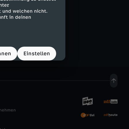
nter
 und welchen nicht.
nft in deinen
e
hnen
Einstellen
rnehmen