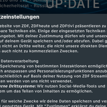
10 und 112 - Schnelle
icherheitsrat - Russlands
zeinstellungen
cription
ebsite von ZDF, ZDFheute und ZDFtivi präsentieren zu
are Techniken ein. Einige der eingesetzten Techniken
 Angebot. Mit deiner Zustimmung dürfen wir und unser
uf deinem Gerät speichern und/oder abrufen. Dabei 
 nicht an Dritte weiter, die nicht unsere direkten Dien
 auch nicht zu kommerziellen Zwecken.
 Datenverarbeitung
otesttag an Kliniken
Speicherung von bestimmten Interaktionen ermöglicht
 der Krankenhäuser
h anzupassen und Personalisierungsfunktionen anzub
sschließlich auf Basis deiner Nutzung von ZDF Stream
fnummern 110 und 112
tten werden von uns nicht verwendet.
lhilfe bundesweit
erne Drittsysteme:
Wir nutzen Social-Media-Tools und
em um das Teilen von Inhalten zu ermöglichen.
-Sicherheitsrat
 für welche Zwecke wir deine Daten speichern und ver
w ebenfalls erwartet
ell genutztes Gerät. Mit "Zustimmen" erklärst du dein