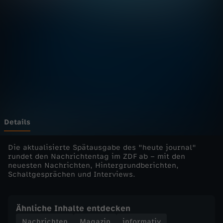
u
r
n
a
l
u
Details
p
Die aktualisierte Spätausgabe des "heute journal"
rundet den Nachrichtentag im ZDF ab – mit den
neuesten Nachrichten, Hintergrundberichten,
d
Schaltgesprächen und Interviews.
a
Ähnliche Inhalte entdecken
t
Nachrichten
Magazin
informativ