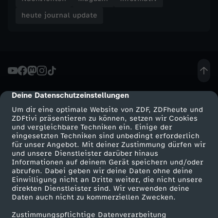
heute journal update
e
-
h
e
Deine Datenschutzeinstellungen
cmp-dialog-description
Um dir eine optimale Website von ZDF, ZDFheute und
u
ZDFtivi präsentieren zu können, setzen wir Cookies
und vergleichbare Techniken ein. Einige der
t
eingesetzten Techniken sind unbedingt erforderlich
für unser Angebot. Mit deiner Zustimmung dürfen wir
Mehr ZDF
Service
und unsere Dienstleister darüber hinaus
e
Informationen auf deinem Gerät speichern und/oder
ZDF-Apps
ZDFmitreden
abrufen. Dabei geben wir deine Daten ohne deine
Einwilligung nicht an Dritte weiter, die nicht unsere
j
Smart TV
Kontakt zum ZDF
direkten Dienstleister sind. Wir verwenden deine
Daten auch nicht zu kommerziellen Zwecken.
ZDFtext
Tickets
o
Zustimmungspflichtige Datenverarbeitung
Livestreams
Zuschauerservice