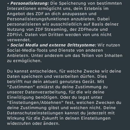
• Personalisierung:
Die Speicherung von bestimmten
u
Sendungen A-Z
Hilfe
Interaktionen ermöglicht uns, dein Erlebnis im
Angebot des ZDF an dich anzupassen und
TV-Programm
Personalisierungsfunktionen anzubieten. Dabei
r
personalisieren wir ausschließlich auf Basis deiner
Nutzung von ZDF Streaming, der ZDFheute und
n
ZDFtivi. Daten von Dritten werden von uns nicht
Das ZDF
verwendet.
• Social Media und externe Drittsysteme:
Wir nutzen
a
ZDF Unternehmen
Social-Media-Tools und Dienste von anderen
Anbietern. Unter anderem um das Teilen von Inhalten
Karriere
zu ermöglichen.
l
Presseportal
Du kannst entscheiden, für welche Zwecke wir deine
u
ZDF goes Schule
Daten speichern und verarbeiten dürfen. Dies
betrifft nur dein aktuell genutztes Gerät. Mit
Werbefernsehen
"Zustimmen" erklärst du deine Zustimmung zu
p
unserer Datenverarbeitung, für die wir deine
Mainzelmännchen
Einwilligung benötigen. Oder du legst unter
"Einstellungen/Ablehnen" fest, welchen Zwecken du
d
deine Zustimmung gibst und welchen nicht. Deine
Datenschutzeinstellungen kannst du jederzeit mit
a
Wirkung für die Zukunft in deinen Einstellungen
widerrufen oder ändern.