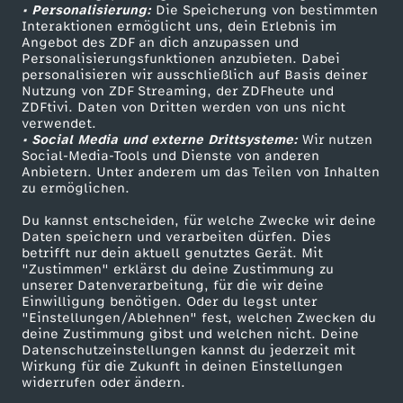
• Personalisierung:
Die Speicherung von bestimmten
u
Sendungen A-Z
Hilfe
Interaktionen ermöglicht uns, dein Erlebnis im
Angebot des ZDF an dich anzupassen und
TV-Programm
Personalisierungsfunktionen anzubieten. Dabei
r
personalisieren wir ausschließlich auf Basis deiner
Nutzung von ZDF Streaming, der ZDFheute und
n
ZDFtivi. Daten von Dritten werden von uns nicht
Das ZDF
verwendet.
• Social Media und externe Drittsysteme:
Wir nutzen
a
ZDF Unternehmen
Social-Media-Tools und Dienste von anderen
Anbietern. Unter anderem um das Teilen von Inhalten
Karriere
zu ermöglichen.
l
Presseportal
Du kannst entscheiden, für welche Zwecke wir deine
u
ZDF goes Schule
Daten speichern und verarbeiten dürfen. Dies
betrifft nur dein aktuell genutztes Gerät. Mit
Werbefernsehen
"Zustimmen" erklärst du deine Zustimmung zu
p
unserer Datenverarbeitung, für die wir deine
Mainzelmännchen
Einwilligung benötigen. Oder du legst unter
"Einstellungen/Ablehnen" fest, welchen Zwecken du
d
deine Zustimmung gibst und welchen nicht. Deine
Datenschutzeinstellungen kannst du jederzeit mit
a
Wirkung für die Zukunft in deinen Einstellungen
widerrufen oder ändern.