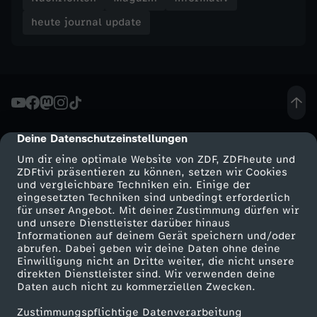
heute journal update
e
-
h
e
Deine Datenschutzeinstellungen
cmp-dialog-description
Um dir eine optimale Website von ZDF, ZDFheute und
u
ZDFtivi präsentieren zu können, setzen wir Cookies
und vergleichbare Techniken ein. Einige der
t
eingesetzten Techniken sind unbedingt erforderlich
für unser Angebot. Mit deiner Zustimmung dürfen wir
Mehr ZDF
Service
und unsere Dienstleister darüber hinaus
e
Informationen auf deinem Gerät speichern und/oder
ZDF-Apps
ZDFmitreden
abrufen. Dabei geben wir deine Daten ohne deine
Einwilligung nicht an Dritte weiter, die nicht unsere
j
Smart TV
Kontakt zum ZDF
direkten Dienstleister sind. Wir verwenden deine
Daten auch nicht zu kommerziellen Zwecken.
ZDFtext
Tickets
o
Zustimmungspflichtige Datenverarbeitung
Livestreams
Zuschauerservice