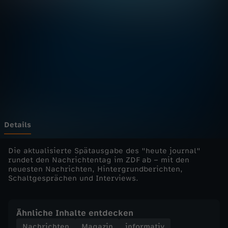
u
r
n
a
l
u
Details
p
Die aktualisierte Spätausgabe des "heute journal"
rundet den Nachrichtentag im ZDF ab – mit den
neuesten Nachrichten, Hintergrundberichten,
d
Schaltgesprächen und Interviews.
a
Ähnliche Inhalte entdecken
t
Nachrichten
Magazin
informativ