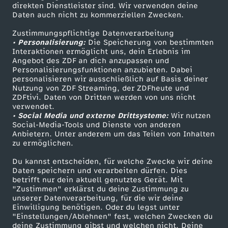
Smart TV
Kontakt zum ZDF
direkten Dienstleister sind. Wir verwenden deine
u
Daten auch nicht zu kommerziellen Zwecken.
ZDFtext
Tickets
Zustimmungspflichtige Datenverarbeitung
r
Livestreams
Zuschauerservice
• Personalisierung:
Die Speicherung von bestimmten
Sendungen A-Z
Hilfe
Interaktionen ermöglicht uns, dein Erlebnis im
n
Angebot des ZDF an dich anzupassen und
TV-Programm
Personalisierungsfunktionen anzubieten. Dabei
personalisieren wir ausschließlich auf Basis deiner
a
Nutzung von ZDF Streaming, der ZDFheute und
ZDFtivi. Daten von Dritten werden von uns nicht
Das ZDF
verwendet.
l
• Social Media und externe Drittsysteme:
Wir nutzen
ZDF Unternehmen
Social-Media-Tools und Dienste von anderen
u
Anbietern. Unter anderem um das Teilen von Inhalten
Karriere
zu ermöglichen.
Presseportal
p
Du kannst entscheiden, für welche Zwecke wir deine
ZDF goes Schule
Daten speichern und verarbeiten dürfen. Dies
betrifft nur dein aktuell genutztes Gerät. Mit
d
Werbefernsehen
"Zustimmen" erklärst du deine Zustimmung zu
unserer Datenverarbeitung, für die wir deine
Mainzelmännchen
a
Einwilligung benötigen. Oder du legst unter
"Einstellungen/Ablehnen" fest, welchen Zwecken du
deine Zustimmung gibst und welchen nicht. Deine