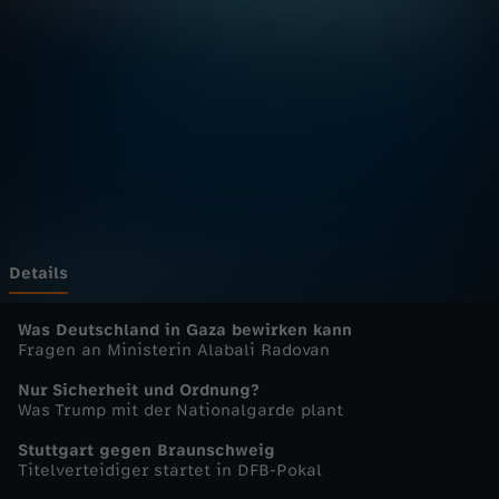
u
r
n
a
l
u
Details
p
Was Deutschland in Gaza bewirken kann
Fragen an Ministerin Alabali Radovan
d
Nur Sicherheit und Ordnung?
Was Trump mit der Nationalgarde plant
a
Stuttgart gegen Braunschweig
Titelverteidiger startet in DFB-Pokal
t