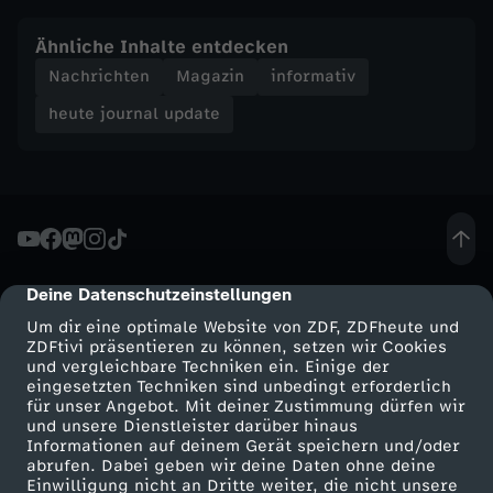
e
Ähnliche Inhalte entdecken
Nachrichten
Magazin
informativ
-
heute journal update
h
e
u
Deine Datenschutzeinstellungen
cmp-dialog-description
t
Um dir eine optimale Website von ZDF, ZDFheute und
ZDFtivi präsentieren zu können, setzen wir Cookies
e
und vergleichbare Techniken ein. Einige der
eingesetzten Techniken sind unbedingt erforderlich
für unser Angebot. Mit deiner Zustimmung dürfen wir
j
Mehr ZDF
Service
und unsere Dienstleister darüber hinaus
Informationen auf deinem Gerät speichern und/oder
o
ZDF-Apps
ZDFmitreden
abrufen. Dabei geben wir deine Daten ohne deine
Einwilligung nicht an Dritte weiter, die nicht unsere