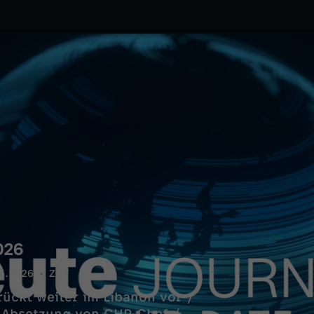
026
5.2026
ZDF
rückt weiter im Libanon vor /