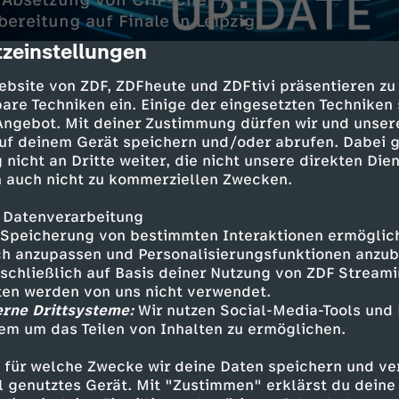
f Absetzung von CHP-Chef /
ereitung auf Finale in Leipzig
zeinstellungen
cription
ebsite von ZDF, ZDFheute und ZDFtivi präsentieren zu
are Techniken ein. Einige der eingesetzten Techniken
 Angebot. Mit deiner Zustimmung dürfen wir und unser
uf deinem Gerät speichern und/oder abrufen. Dabei 
 nicht an Dritte weiter, die nicht unsere direkten Dien
 auch nicht zu kommerziellen Zwecken.
ehle und Angriffe
 Datenverarbeitung
ter im Libanon vor
Speicherung von bestimmten Interaktionen ermöglicht
h anzupassen und Personalisierungsfunktionen anzub
sschließlich auf Basis deiner Nutzung von ZDF Stream
n der Türkei
tten werden von uns nicht verwendet.
bsetzung von CHP-Chef
erne Drittsysteme:
Wir nutzen Social-Media-Tools und
em um das Teilen von Inhalten zu ermöglichen.
ko Conference-League
 Finale in Leipzig
 für welche Zwecke wir deine Daten speichern und ver
ell genutztes Gerät. Mit "Zustimmen" erklärst du dein