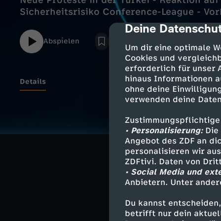
Neue Proteste in der Türkei - Reaktion au
Sicherheitsrisiko Conference-League - Vorb
Deine Datenschut
cmp-dialog-des
Abspielen
Um dir eine optimale W
Cookies und vergleichb
erforderlich für unser
hinaus Informationen a
Details
ohne deine Einwilligung
verwenden deine Daten
Evakuierungsbef
Zustimmungspflichtige
Israel rückt wei
• Personalisierung:
Die 
Angebot des ZDF an dic
personalisieren wir au
Neue Proteste i
ZDFtivi. Daten von Dri
Reaktion auf A
• Social Media und ext
Anbietern. Unter ander
Sicherheitsrisi
Vorbereitung auf
Du kannst entscheiden,
betrifft nur dein aktu