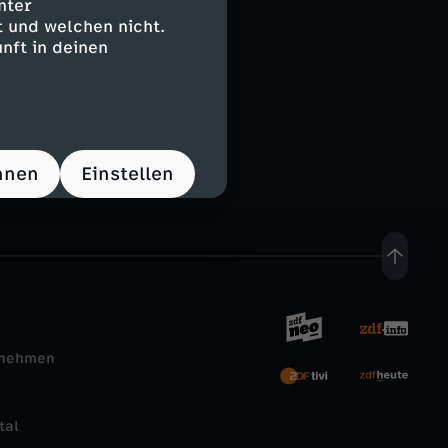
nter
 und welchen nicht.
nft in deinen
e
hnen
Einstellen
rnehmen
tal