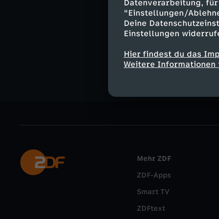
Datenverarbeitung, für 
"Einstellungen/Ablehn
Deine Datenschutzeinst
Ähnliche 
Einstellungen widerruf
Nachrichte
Hier findest du das Im
Weitere Informationen 
Mehr ZDF
ZDF-Apps
Smart TV
ZDFtext