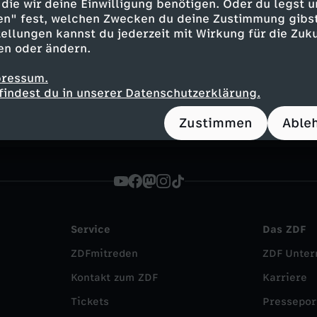
die wir deine Einwilligung benötigen. Oder du legst u
en" fest, welchen Zwecken du deine Zustimmung gibst
ellungen kannst du jederzeit mit Wirkung für die Zuku
Inhalte entdecken
en oder ändern.
n
Magazin
informativ
heute journal updat
pressum.
findest du in unserer Datenschutzerklärung.
Zustimmen
Able
Service
Das ZDF
ZDFmitreden
ZDF Unte
Kontakt zum ZDF
Karriere
Tickets
Pressepor