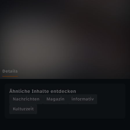
e
Wechseln zu: ZDFheute
i
t
-
"
K
Details
u
Ähnliche Inhalte entdecken
l
Nachrichten
Magazin
informativ
Kulturzeit
t
u