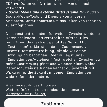
ZDFtivi. Daten von Dritten werden von uns nicht
1
Das ZDF
verwendet.
• Social Media und externe Drittsysteme:
Wir nutzen
ZDF Unternehmen
6
Social-Media-Tools und Dienste von anderen
Anbietern. Unter anderem um das Teilen von Inhalten
Karriere
zu ermöglichen.
.
Presseportal
Du kannst entscheiden, für welche Zwecke wir deine
ZDF goes Schule
Daten speichern und verarbeiten dürfen. Dies
1
betrifft nur dein aktuell genutztes Gerät. Mit
Werbefernsehen
"Zustimmen" erklärst du deine Zustimmung zu
0
unserer Datenverarbeitung, für die wir deine
Mainzelmännchen
Einwilligung benötigen. Oder du legst unter
"Einstellungen/Ablehnen" fest, welchen Zwecken du
.
deine Zustimmung gibst und welchen nicht. Deine
Datenschutzeinstellungen kannst du jederzeit mit
Wirkung für die Zukunft in deinen Einstellungen
2
widerrufen oder ändern.
0
Hier findest du das Impressum.
Partner
Weitere Informationen findest du in unserer
Datenschutzerklärung.
2
Zustimmen