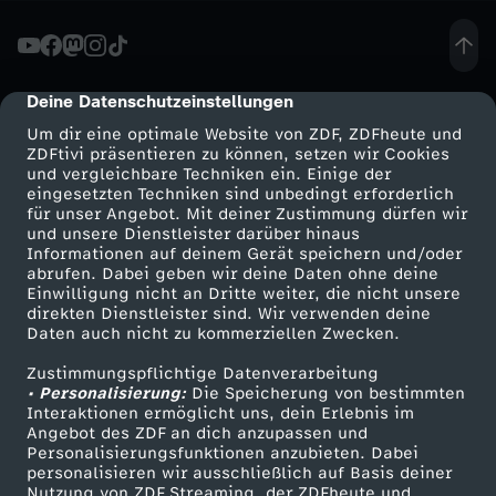
r
z
Deine Datenschutzeinstellungen
cmp-dialog-description
Um dir eine optimale Website von ZDF, ZDFheute und
e
ZDFtivi präsentieren zu können, setzen wir Cookies
und vergleichbare Techniken ein. Einige der
eingesetzten Techniken sind unbedingt erforderlich
i
für unser Angebot. Mit deiner Zustimmung dürfen wir
Mehr ZDF
Service
und unsere Dienstleister darüber hinaus
t
Informationen auf deinem Gerät speichern und/oder
ZDF-Apps
ZDFmitreden
abrufen. Dabei geben wir deine Daten ohne deine
Einwilligung nicht an Dritte weiter, die nicht unsere
"
Smart TV
Kontakt zum ZDF
direkten Dienstleister sind. Wir verwenden deine
Daten auch nicht zu kommerziellen Zwecken.
ZDFtext
Tickets
v
Zustimmungspflichtige Datenverarbeitung
Livestreams
Zuschauerservice
• Personalisierung:
Die Speicherung von bestimmten
o
Sendungen A-Z
Hilfe
Interaktionen ermöglicht uns, dein Erlebnis im
Angebot des ZDF an dich anzupassen und
TV-Programm
Personalisierungsfunktionen anzubieten. Dabei
m
personalisieren wir ausschließlich auf Basis deiner
Nutzung von ZDF Streaming, der ZDFheute und