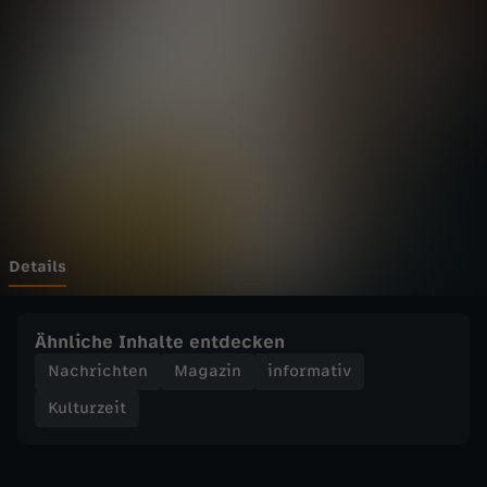
e
i
t
-
"
K
Details
u
Ähnliche Inhalte entdecken
l
Nachrichten
Magazin
informativ
Kulturzeit
t
u