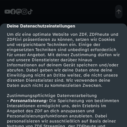
r
z
Deine Datenschutzeinstellungen
cmp-dialog-description
Um dir eine optimale Website von ZDF, ZDFheute und
e
ZDFtivi präsentieren zu können, setzen wir Cookies
und vergleichbare Techniken ein. Einige der
eingesetzten Techniken sind unbedingt erforderlich
i
für unser Angebot. Mit deiner Zustimmung dürfen wir
Mehr ZDF
Service
und unsere Dienstleister darüber hinaus
t
Informationen auf deinem Gerät speichern und/oder
ZDF-Apps
ZDFmitreden
abrufen. Dabei geben wir deine Daten ohne deine
Einwilligung nicht an Dritte weiter, die nicht unsere
"
Smart TV
Kontakt zum ZDF
direkten Dienstleister sind. Wir verwenden deine
Daten auch nicht zu kommerziellen Zwecken.
ZDFtext
Tickets
v
Zustimmungspflichtige Datenverarbeitung
Livestreams
Zuschauerservice
• Personalisierung:
Die Speicherung von bestimmten
o
Sendungen A-Z
Hilfe
Interaktionen ermöglicht uns, dein Erlebnis im
Angebot des ZDF an dich anzupassen und
TV-Programm
Personalisierungsfunktionen anzubieten. Dabei
m
personalisieren wir ausschließlich auf Basis deiner
Nutzung von ZDF Streaming, der ZDFheute und