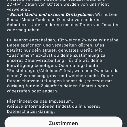
ZDFtivi. Daten von Dritten werden von uns nicht
1
Das ZDF
verwendet.
• Social Media und externe Drittsysteme:
Wir nutzen
ZDF Unternehmen
8
Social-Media-Tools und Dienste von anderen
Anbietern. Unter anderem um das Teilen von Inhalten
Karriere
zu ermöglichen.
.
Presseportal
Du kannst entscheiden, für welche Zwecke wir deine
ZDF goes Schule
Daten speichern und verarbeiten dürfen. Dies
0
betrifft nur dein aktuell genutztes Gerät. Mit
Werbefernsehen
"Zustimmen" erklärst du deine Zustimmung zu
6
unserer Datenverarbeitung, für die wir deine
Mainzelmännchen
Einwilligung benötigen. Oder du legst unter
"Einstellungen/Ablehnen" fest, welchen Zwecken du
.
deine Zustimmung gibst und welchen nicht. Deine
Datenschutzeinstellungen kannst du jederzeit mit
Wirkung für die Zukunft in deinen Einstellungen
2
widerrufen oder ändern.
0
Hier findest du das Impressum.
Partner
Weitere Informationen findest du in unserer
Datenschutzerklärung.
2
Zustimmen