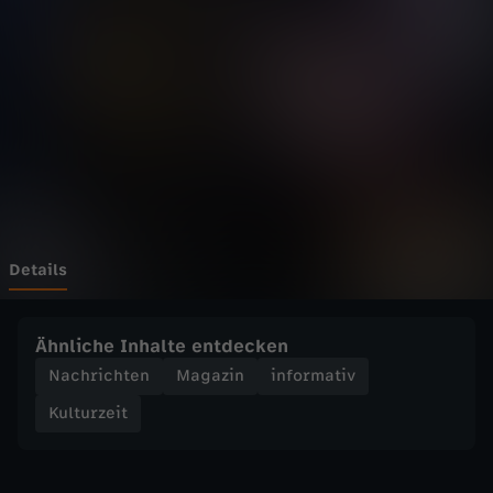
e
i
t
-
"
K
Details
u
Ähnliche Inhalte entdecken
l
Nachrichten
Magazin
informativ
Kulturzeit
t
u