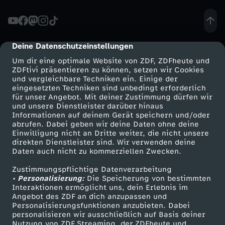
r
z
Deine Datenschutzeinstellungen
cmp-dialog-description
Um dir eine optimale Website von ZDF, ZDFheute und
e
ZDFtivi präsentieren zu können, setzen wir Cookies
und vergleichbare Techniken ein. Einige der
eingesetzten Techniken sind unbedingt erforderlich
i
für unser Angebot. Mit deiner Zustimmung dürfen wir
Mehr ZDF
Service
und unsere Dienstleister darüber hinaus
t
Informationen auf deinem Gerät speichern und/oder
ZDF-Apps
ZDFmitreden
abrufen. Dabei geben wir deine Daten ohne deine
Einwilligung nicht an Dritte weiter, die nicht unsere
"
Smart TV
Kontakt zum ZDF
direkten Dienstleister sind. Wir verwenden deine
Daten auch nicht zu kommerziellen Zwecken.
ZDFtext
Tickets
v
Zustimmungspflichtige Datenverarbeitung
Livestreams
Zuschauerservice
• Personalisierung:
Die Speicherung von bestimmten
o
Sendungen A-Z
Hilfe
Interaktionen ermöglicht uns, dein Erlebnis im
Angebot des ZDF an dich anzupassen und
TV-Programm
Personalisierungsfunktionen anzubieten. Dabei
m
personalisieren wir ausschließlich auf Basis deiner
Nutzung von ZDF Streaming, der ZDFheute und