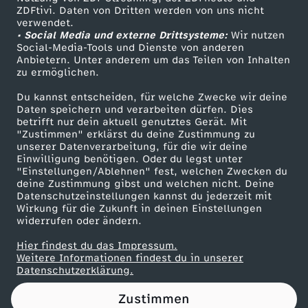
ZDFtivi. Daten von Dritten werden von uns nicht
3
Das ZDF
verwendet.
• Social Media und externe Drittsysteme:
Wir nutzen
ZDF Unternehmen
0
Social-Media-Tools und Dienste von anderen
Anbietern. Unter anderem um das Teilen von Inhalten
Karriere
zu ermöglichen.
.
Presseportal
Du kannst entscheiden, für welche Zwecke wir deine
ZDF goes Schule
Daten speichern und verarbeiten dürfen. Dies
0
betrifft nur dein aktuell genutztes Gerät. Mit
Werbefernsehen
"Zustimmen" erklärst du deine Zustimmung zu
9
unserer Datenverarbeitung, für die wir deine
Mainzelmännchen
Einwilligung benötigen. Oder du legst unter
"Einstellungen/Ablehnen" fest, welchen Zwecken du
.
deine Zustimmung gibst und welchen nicht. Deine
Datenschutzeinstellungen kannst du jederzeit mit
Wirkung für die Zukunft in deinen Einstellungen
2
widerrufen oder ändern.
0
Hier findest du das Impressum.
Partner
Weitere Informationen findest du in unserer
Datenschutzerklärung.
2
Zustimmen