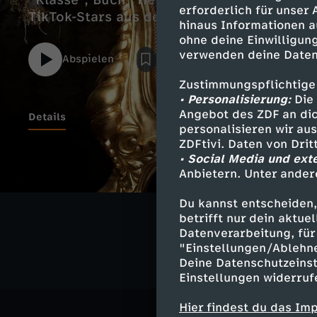
"Klasse", Buch "Heimatland Berlin-Neuköll
erforderlich für unser
TikTok-Stars aus dem Altenheim.
hinaus Informationen a
ohne deine Einwilligung
verwenden deine Daten
Abspielen
Zustimmungspflichtige
• Personalisierung:
Die 
Angebot des ZDF an dic
Details
personalisieren wir au
ZDFtivi. Daten von Dri
• Social Media und ext
Anbietern. Unter ander
Ähnliche 
Du kannst entscheiden,
Nachrichte
betrifft nur dein aktu
Datenverarbeitung, für 
"Einstellungen/Ablehn
Deine Datenschutzeinst
Einstellungen widerruf
Hier findest du das Im