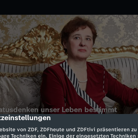
tatusdenken unser Leben bestimmt
zeinstellungen
cription
9.2025
3sat
ebsite von ZDF, ZDFheute und ZDFtivi präsentieren zu
 Gespräch über sein Buch
are Techniken ein. Einige der eingesetzten Techniken