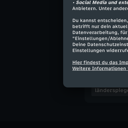
• Social Media und ext
Hammer der Wo
Anbietern. Unter ander
Teurer Leerstan
Du kannst entscheiden,
betrifft nur dein aktu
Datenverarbeitung, für 
Moderation -
"Einstellungen/Ablehn
Deine Datenschutzeinst
Einstellungen widerruf
Hier findest du das Im
Ähnliche 
Weitere Informationen 
Nachrichte
länderspieg