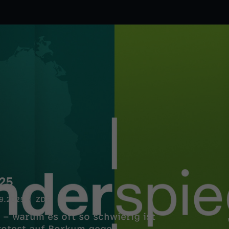
025
9.2025
ZDF
– warum es oft so schwierig ist