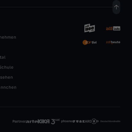
rnehmen
tal
Schule
nsehen
ännchen
Partner