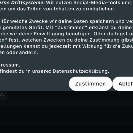
erne Drittsysteme:
Wir nutzen Social-Media-Tools und
che
em um das Teilen von Inhalten zu ermöglichen.
d in Dresden
 für welche Zwecke wir deine Daten speichern und ver
ell genutztes Gerät. Mit "Zustimmen" erklärst du dein
die wir deine Einwilligung benötigen. Oder du legst u
 Yve Fehring
en" fest, welchen Zwecken du deine Zustimmung gibst
ellungen kannst du jederzeit mit Wirkung für die Zuku
en oder ändern.
pressum.
Inhalte entdecken
findest du in unserer Datenschutzerklärung.
n
Magazin
informativ
länderspiegel - das
Zustimmen
Able
el