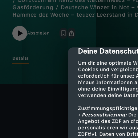
/ Bohrturm am Rand des Wattenmeers – P
Gasförderung / Deutsche Winzer in Not – 
Hammer der Woche – teurer Leerstand in 
Abspielen
Deine Datenschut
cmp-dialog-des
Details
Um dir eine optimale W
Cookies und vergleichb
erforderlich für unser
Raus aus dem B
hinaus Informationen a
Warum es oft so
ohne deine Einwilligung
verwenden deine Daten
Bohrturm am Ra
Zustimmungspflichtige
Protest auf Bo
• Personalisierung:
Die 
Angebot des ZDF an dic
Deutsche Winzer
personalisieren wir au
Viele Betriebe 
ZDFtivi. Daten von Dri