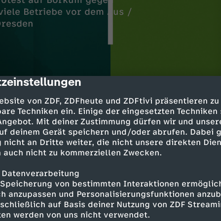
rotest auf Borkum gegen
viele Betriebe vor dem Aus /
Dresden
zeinstellungen
cription
ebsite von ZDF, ZDFheute und ZDFtivi präsentieren zu
are Techniken ein. Einige der eingesetzten Techniken
 Angebot. Mit deiner Zustimmung dürfen wir und unser
ürgergeld
uf deinem Gerät speichern und/oder abrufen. Dabei 
 schwierig ist
 nicht an Dritte weiter, die nicht unsere direkten Dien
 auch nicht zu kommerziellen Zwecken.
nd des Wattenmeers
 Datenverarbeitung
rkum gegen Gasförderung
Speicherung von bestimmten Interaktionen ermöglicht
h anzupassen und Personalisierungsfunktionen anzub
 in Not
sschließlich auf Basis deiner Nutzung von ZDF Stream
vor dem Aus
tten werden von uns nicht verwendet.