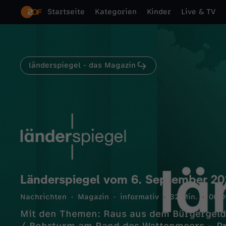
Startseite
Kategorien
Kinder
Live & TV
länderspiegel - das Magazin
Länderspiegel vom 6. September 2
Nachrichten
Magazin
informativ
32 Min.
06.0
Mit den Themen: Raus aus dem Bürgergeld 