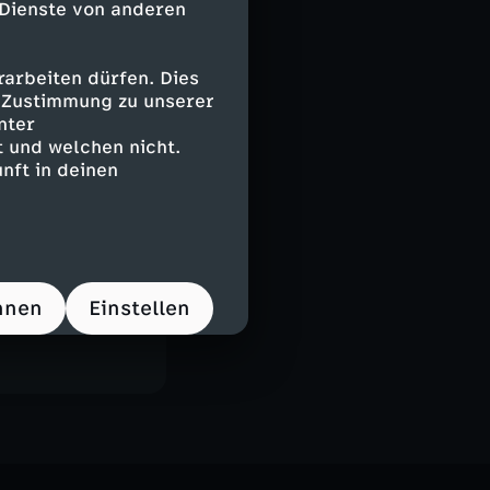
 Dienste von anderen
arbeiten dürfen. Dies
e Zustimmung zu unserer
nter
 und welchen nicht.
nft in deinen
 Magazin
hnen
Einstellen