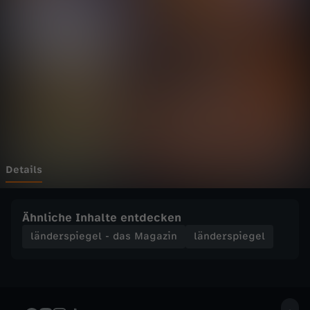
p
Wechseln zu: ZDFheute
i
e
g
e
l
Details
-
Ähnliche Inhalte entdecken
d
länderspiegel - das Magazin
länderspiegel
a
s