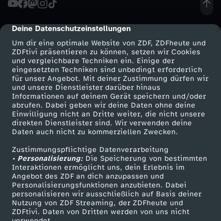
M
Deine Datenschutzeinstellungen
cmp-dialog-description
a
Um dir eine optimale Website von ZDF, ZDFheute und
ZDFtivi präsentieren zu können, setzen wir Cookies
und vergleichbare Techniken ein. Einige der
g
eingesetzten Techniken sind unbedingt erforderlich
für unser Angebot. Mit deiner Zustimmung dürfen wir
Mehr ZDF
Service
und unsere Dienstleister darüber hinaus
a
Informationen auf deinem Gerät speichern und/oder
ZDF-Apps
ZDFmitreden
abrufen. Dabei geben wir deine Daten ohne deine
z
Einwilligung nicht an Dritte weiter, die nicht unsere
Smart TV
Kontakt zum ZDF
direkten Dienstleister sind. Wir verwenden deine
Daten auch nicht zu kommerziellen Zwecken.
ZDFtext
Tickets
i
Zustimmungspflichtige Datenverarbeitung
Livestreams
Zuschauerservice
• Personalisierung:
n
Die Speicherung von bestimmten
Sendungen A-Z
Hilfe
Interaktionen ermöglicht uns, dein Erlebnis im
Angebot des ZDF an dich anzupassen und
TV-Programm
-
Personalisierungsfunktionen anzubieten. Dabei
personalisieren wir ausschließlich auf Basis deiner
Nutzung von ZDF Streaming, der ZDFheute und
S
ZDFtivi. Daten von Dritten werden von uns nicht
Das ZDF
verwendet.