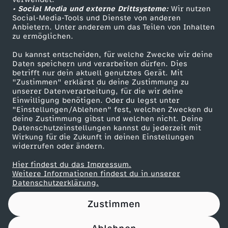
• Social Media und externe Drittsysteme:
e
Wir nutzen
ZDF Unternehmen
Social-Media-Tools und Dienste von anderen
Anbietern. Unter anderem um das Teilen von Inhalten
Karriere
e
zu ermöglichen.
Presseportal
Du kannst entscheiden, für welche Zwecke wir deine
l
ZDF goes Schule
Daten speichern und verarbeiten dürfen. Dies
betrifft nur dein aktuell genutztes Gerät. Mit
Werbefernsehen
"Zustimmen" erklärst du deine Zustimmung zu
e
unserer Datenverarbeitung, für die wir deine
Mainzelmännchen
Einwilligung benötigen. Oder du legst unter
n
"Einstellungen/Ablehnen" fest, welchen Zwecken du
deine Zustimmung gibst und welchen nicht. Deine
Datenschutzeinstellungen kannst du jederzeit mit
l
Wirkung für die Zukunft in deinen Einstellungen
widerrufen oder ändern.
a
Hier findest du das Impressum.
Partner
Weitere Informationen findest du in unserer
g
Datenschutzerklärung.
Zustimmen
e