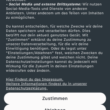
• Social Media und externe Drittsysteme:
Wir nutzen
ZDF Unternehmen
Social-Media-Tools und Dienste von anderen
Anbietern. Unter anderem um das Teilen von Inhalten
Karriere
zu ermöglichen.
Presseportal
Du kannst entscheiden, für welche Zwecke wir deine
ZDF goes Schule
Daten speichern und verarbeiten dürfen. Dies
betrifft nur dein aktuell genutztes Gerät. Mit
Werbefernsehen
"Zustimmen" erklärst du deine Zustimmung zu
unserer Datenverarbeitung, für die wir deine
Mainzelmännchen
Einwilligung benötigen. Oder du legst unter
"Einstellungen/Ablehnen" fest, welchen Zwecken du
deine Zustimmung gibst und welchen nicht. Deine
Datenschutzeinstellungen kannst du jederzeit mit
Wirkung für die Zukunft in deinen Einstellungen
widerrufen oder ändern.
Hier findest du das Impressum.
Partner
Weitere Informationen findest du in unserer
Datenschutzerklärung.
Zustimmen