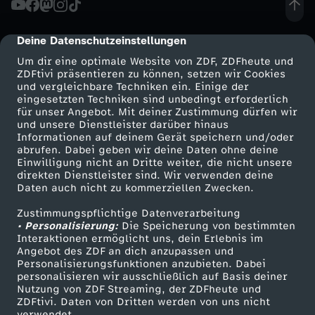
a
Deine Datenschutzeinstellungen
cmp-dialog-description
k
Um dir eine optimale Website von ZDF, ZDFheute und
ZDFtivi präsentieren zu können, setzen wir Cookies
und vergleichbare Techniken ein. Einige der
a
eingesetzten Techniken sind unbedingt erforderlich
für unser Angebot. Mit deiner Zustimmung dürfen wir
Mehr ZDF
Service
und unsere Dienstleister darüber hinaus
-
Informationen auf deinem Gerät speichern und/oder
ZDF-Apps
ZDFmitreden
abrufen. Dabei geben wir deine Daten ohne deine
L
Einwilligung nicht an Dritte weiter, die nicht unsere
Smart TV
Kontakt zum ZDF
direkten Dienstleister sind. Wir verwenden deine
Daten auch nicht zu kommerziellen Zwecken.
ZDFtext
Tickets
i
Zustimmungspflichtige Datenverarbeitung
Livestreams
Zuschauerservice
• Personalisierung:
e
Die Speicherung von bestimmten
Sendungen A-Z
Hilfe
Interaktionen ermöglicht uns, dein Erlebnis im
Angebot des ZDF an dich anzupassen und
TV-Programm
d
Personalisierungsfunktionen anzubieten. Dabei
personalisieren wir ausschließlich auf Basis deiner
Nutzung von ZDF Streaming, der ZDFheute und
ZDFtivi. Daten von Dritten werden von uns nicht
Das ZDF
verwendet.