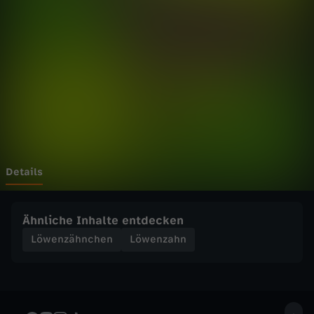
h
n
c
h
e
n
Details
-
Ähnliche Inhalte entdecken
A
Löwenzähnchen
Löwenzahn
l
p