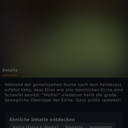
h
Wechseln zu: ZDFheute
n
c
h
e
n
Details
-
Während der gemeinsamen Suche nach dem Reimkraut
erfährt Keks, dass Elias wie alle männlichen Elche eine
Schaufel besitzt. "Muffel" wiederum heißt die große,
E
bewegliche Oberlippe der Elche. Ganz schön verkekst!
l
Ähnliche Inhalte entdecken
c
Natur (Flora & Fauna)
Magazin
angenehm