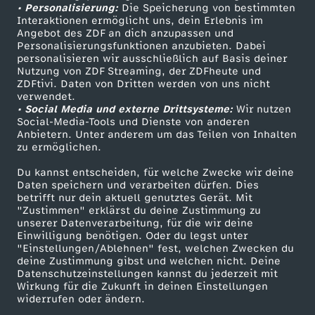
• Personalisierung:
Die Speicherung von bestimmten
Sendungen A-Z
Hilfe
Interaktionen ermöglicht uns, dein Erlebnis im
Angebot des ZDF an dich anzupassen und
TV-Programm
Personalisierungsfunktionen anzubieten. Dabei
personalisieren wir ausschließlich auf Basis deiner
Nutzung von ZDF Streaming, der ZDFheute und
ZDFtivi. Daten von Dritten werden von uns nicht
Das ZDF
verwendet.
• Social Media und externe Drittsysteme:
Wir nutzen
ZDF Unternehmen
Social-Media-Tools und Dienste von anderen
Anbietern. Unter anderem um das Teilen von Inhalten
Karriere
zu ermöglichen.
Presseportal
Du kannst entscheiden, für welche Zwecke wir deine
ZDF goes Schule
Daten speichern und verarbeiten dürfen. Dies
betrifft nur dein aktuell genutztes Gerät. Mit
Werbefernsehen
"Zustimmen" erklärst du deine Zustimmung zu
unserer Datenverarbeitung, für die wir deine
Mainzelmännchen
Einwilligung benötigen. Oder du legst unter
"Einstellungen/Ablehnen" fest, welchen Zwecken du
deine Zustimmung gibst und welchen nicht. Deine
Datenschutzeinstellungen kannst du jederzeit mit
Wirkung für die Zukunft in deinen Einstellungen
widerrufen oder ändern.