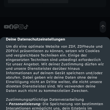
h
s
Deine Datenschutzeinstellungen
cmp-dialog-description
Um dir eine optimale Website von ZDF, ZDFheute und
ZDFtivi präsentieren zu können, setzen wir Cookies
und vergleichbare Techniken ein. Einige der
eingesetzten Techniken sind unbedingt erforderlich
für unser Angebot. Mit deiner Zustimmung dürfen wir
Mehr ZDF
Service
und unsere Dienstleister darüber hinaus
Informationen auf deinem Gerät speichern und/oder
ZDF-Apps
ZDFmitreden
abrufen. Dabei geben wir deine Daten ohne deine
Einwilligung nicht an Dritte weiter, die nicht unsere
Smart TV
Kontakt zum ZDF
direkten Dienstleister sind. Wir verwenden deine
Daten auch nicht zu kommerziellen Zwecken.
ZDFtext
Tickets
Zustimmungspflichtige Datenverarbeitung
Livestreams
Zuschauerservice
• Personalisierung:
Die Speicherung von bestimmten
Sendungen A-Z
Hilfe
Interaktionen ermöglicht uns, dein Erlebnis im