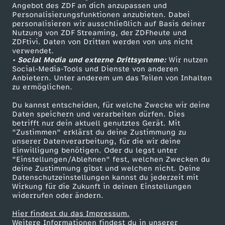
Angebot des ZDF an dich anzupassen und
TV-Programm
Personalisierungsfunktionen anzubieten. Dabei
personalisieren wir ausschließlich auf Basis deiner
Nutzung von ZDF Streaming, der ZDFheute und
ZDFtivi. Daten von Dritten werden von uns nicht
Das ZDF
verwendet.
• Social Media und externe Drittsysteme:
Wir nutzen
ZDF Unternehmen
Social-Media-Tools und Dienste von anderen
Anbietern. Unter anderem um das Teilen von Inhalten
Karriere
zu ermöglichen.
Presseportal
Du kannst entscheiden, für welche Zwecke wir deine
ZDF goes Schule
Daten speichern und verarbeiten dürfen. Dies
betrifft nur dein aktuell genutztes Gerät. Mit
Werbefernsehen
"Zustimmen" erklärst du deine Zustimmung zu
unserer Datenverarbeitung, für die wir deine
Mainzelmännchen
Einwilligung benötigen. Oder du legst unter
"Einstellungen/Ablehnen" fest, welchen Zwecken du
deine Zustimmung gibst und welchen nicht. Deine
Datenschutzeinstellungen kannst du jederzeit mit
Wirkung für die Zukunft in deinen Einstellungen
widerrufen oder ändern.
Hier findest du das Impressum.
Partner
Weitere Informationen findest du in unserer