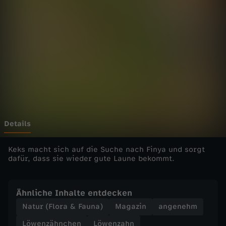
h
n
c
h
e
n
Details
-
Keks macht sich auf die Suche nach Finya und sorgt
dafür, dass sie wieder gute Laune bekommt.
F
Ähnliche Inhalte entdecken
u
Natur (Flora & Fauna)
Magazin
angenehm
c
Löwenzähnchen
Löwenzahn