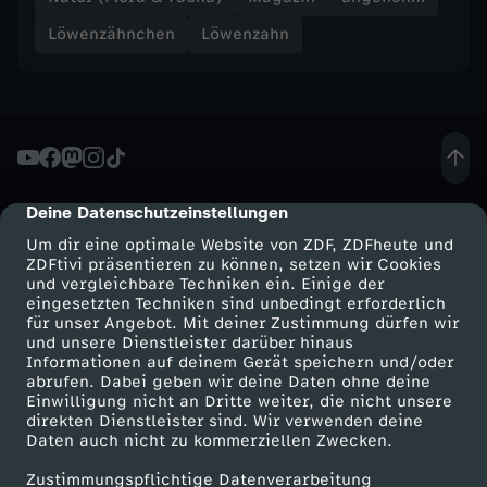
Löwenzähnchen
Löwenzahn
l
e
i
e
Deine Datenschutzeinstellungen
cmp-dialog-description
Um dir eine optimale Website von ZDF, ZDFheute und
r
ZDFtivi präsentieren zu können, setzen wir Cookies
und vergleichbare Techniken ein. Einige der
e
eingesetzten Techniken sind unbedingt erforderlich
für unser Angebot. Mit deiner Zustimmung dürfen wir
Mehr ZDF
Service
und unsere Dienstleister darüber hinaus
u
Informationen auf deinem Gerät speichern und/oder
ZDF-Apps
ZDFmitreden
abrufen. Dabei geben wir deine Daten ohne deine
Einwilligung nicht an Dritte weiter, die nicht unsere
l
Smart TV
Kontakt zum ZDF
direkten Dienstleister sind. Wir verwenden deine
Daten auch nicht zu kommerziellen Zwecken.
ZDFtext
Tickets
e
Zustimmungspflichtige Datenverarbeitung
Livestreams
Zuschauerservice