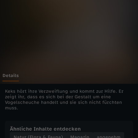
h
n
c
h
e
n
Details
-
Keks hört ihre Verzweiflung und kommt zur Hilfe. Er
zeigt ihr, dass es sich bei der Gestalt um eine
Vogelscheuche handelt und sie sich nicht fürchten
S
muss.
c
Ähnliche Inhalte entdecken
h
Natur (Flora & Fauna)
Magazin
angenehm