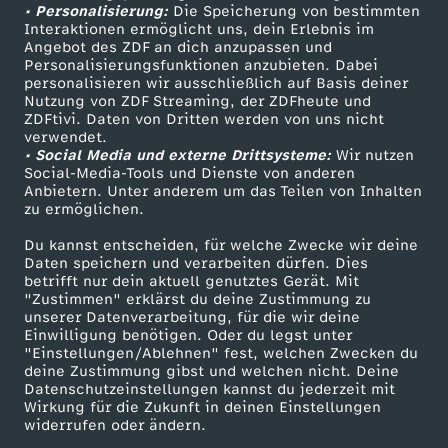
• Personalisierung:
Die Speicherung von bestimmten
Sendungen A-Z
Hilfe
Interaktionen ermöglicht uns, dein Erlebnis im
Angebot des ZDF an dich anzupassen und
TV-Programm
Personalisierungsfunktionen anzubieten. Dabei
personalisieren wir ausschließlich auf Basis deiner
Nutzung von ZDF Streaming, der ZDFheute und
ZDFtivi. Daten von Dritten werden von uns nicht
Das ZDF
verwendet.
• Social Media und externe Drittsysteme:
Wir nutzen
ZDF Unternehmen
Social-Media-Tools und Dienste von anderen
Anbietern. Unter anderem um das Teilen von Inhalten
Karriere
zu ermöglichen.
Presseportal
Du kannst entscheiden, für welche Zwecke wir deine
ZDF goes Schule
Daten speichern und verarbeiten dürfen. Dies
betrifft nur dein aktuell genutztes Gerät. Mit
Werbefernsehen
"Zustimmen" erklärst du deine Zustimmung zu
unserer Datenverarbeitung, für die wir deine
Mainzelmännchen
Einwilligung benötigen. Oder du legst unter
"Einstellungen/Ablehnen" fest, welchen Zwecken du
deine Zustimmung gibst und welchen nicht. Deine
Datenschutzeinstellungen kannst du jederzeit mit
Wirkung für die Zukunft in deinen Einstellungen
widerrufen oder ändern.