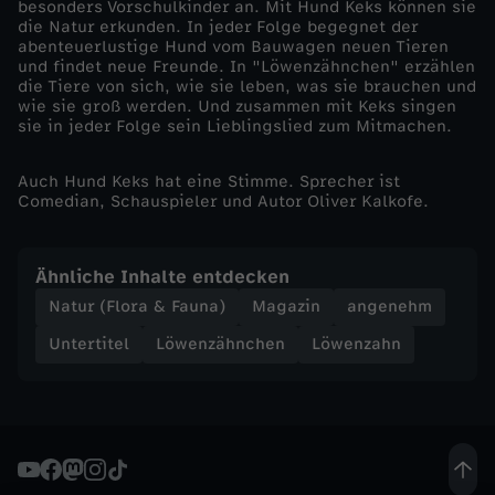
besonders Vorschulkinder an. Mit Hund Keks können sie
die Natur erkunden. In jeder Folge begegnet der
n
abenteuerlustige Hund vom Bauwagen neuen Tieren
und findet neue Freunde. In "Löwenzähnchen" erzählen
die Tiere von sich, wie sie leben, was sie brauchen und
e
wie sie groß werden. Und zusammen mit Keks singen
sie in jeder Folge sein Lieblingslied zum Mitmachen.
c
Auch Hund Keks hat eine Stimme. Sprecher ist
k
Comedian, Schauspieler und Autor Oliver Kalkofe.
e
Ähnliche Inhalte entdecken
Natur (Flora & Fauna)
Magazin
angenehm
Untertitel
Löwenzähnchen
Löwenzahn