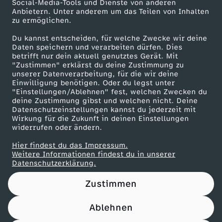
Social-Media-Tools und Dienste von anderen
Anbietern. Unter anderem um das Teilen von Inhalten
Karriere
zu ermöglichen.
Presseportal
Du kannst entscheiden, für welche Zwecke wir deine
ZDF goes Schule
Daten speichern und verarbeiten dürfen. Dies
betrifft nur dein aktuell genutztes Gerät. Mit
Werbefernsehen
"Zustimmen" erklärst du deine Zustimmung zu
unserer Datenverarbeitung, für die wir deine
Mainzelmännchen
Einwilligung benötigen. Oder du legst unter
"Einstellungen/Ablehnen" fest, welchen Zwecken du
deine Zustimmung gibst und welchen nicht. Deine
Datenschutzeinstellungen kannst du jederzeit mit
Wirkung für die Zukunft in deinen Einstellungen
widerrufen oder ändern.
Hier findest du das Impressum.
Partner
Weitere Informationen findest du in unserer
Datenschutzerklärung.
Zustimmen
Ablehnen
Nutzungsbedingungen
Datenschutz
Datenschutz-Einstellungen