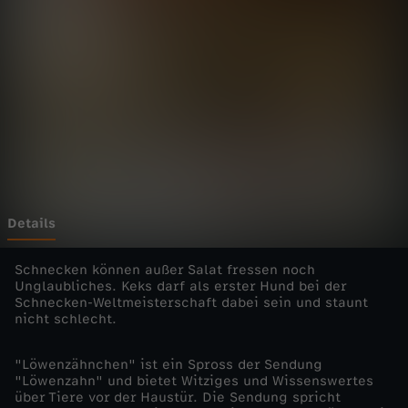
h
n
c
h
e
n
Details
-
Schnecken können außer Salat fressen noch
Unglaubliches. Keks darf als erster Hund bei der
Schnecken-Weltmeisterschaft dabei sein und staunt
S
nicht schlecht.
c
"Löwenzähnchen" ist ein Spross der Sendung
"Löwenzahn" und bietet Witziges und Wissenswertes
h
über Tiere vor der Haustür. Die Sendung spricht