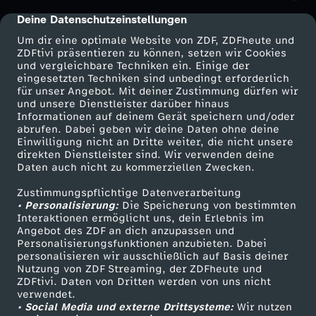
Deine Datenschutzeinstellungen
cmp-dialog-description
Um dir eine optimale Website von ZDF, ZDFheute und
ZDFtivi präsentieren zu können, setzen wir Cookies
und vergleichbare Techniken ein. Einige der
eingesetzten Techniken sind unbedingt erforderlich
für unser Angebot. Mit deiner Zustimmung dürfen wir
Mehr ZDF
Service
und unsere Dienstleister darüber hinaus
Informationen auf deinem Gerät speichern und/oder
ZDF-Apps
ZDFmitreden
abrufen. Dabei geben wir deine Daten ohne deine
Einwilligung nicht an Dritte weiter, die nicht unsere
Smart TV
Kontakt zum ZDF
direkten Dienstleister sind. Wir verwenden deine
Daten auch nicht zu kommerziellen Zwecken.
ZDFtext
Tickets
Zustimmungspflichtige Datenverarbeitung
Livestreams
Zuschauerservice
• Personalisierung:
Die Speicherung von bestimmten
Sendungen A-Z
Hilfe
Interaktionen ermöglicht uns, dein Erlebnis im
Angebot des ZDF an dich anzupassen und
TV-Programm
Personalisierungsfunktionen anzubieten. Dabei
personalisieren wir ausschließlich auf Basis deiner
Nutzung von ZDF Streaming, der ZDFheute und
ZDFtivi. Daten von Dritten werden von uns nicht
Das ZDF
verwendet.
• Social Media und externe Drittsysteme:
Wir nutzen
ZDF Unternehmen