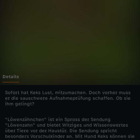
h
n
c
h
e
n
Details
-
Sofort hat Keks Lust, mitzumachen. Doch vorher muss
er die sauschwere Aufnahmeprüfung schaffen. Ob sie
ihm gelingt?
S
"Löwenzähnchen" ist ein Spross der Sendung
c
"Löwenzahn" und bietet Witziges und Wissenswertes
über Tiere vor der Haustür. Die Sendung spricht
h
besonders Vorschulkinder an. Mit Hund Keks können sie