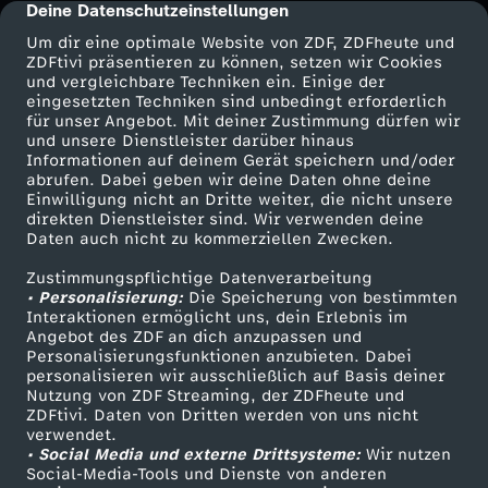
Deine Datenschutzeinstellungen
cmp-dialog-description
Um dir eine optimale Website von ZDF, ZDFheute und
ZDFtivi präsentieren zu können, setzen wir Cookies
und vergleichbare Techniken ein. Einige der
eingesetzten Techniken sind unbedingt erforderlich
für unser Angebot. Mit deiner Zustimmung dürfen wir
Mehr ZDF
Service
und unsere Dienstleister darüber hinaus
Informationen auf deinem Gerät speichern und/oder
ZDF-Apps
ZDFmitreden
abrufen. Dabei geben wir deine Daten ohne deine
Einwilligung nicht an Dritte weiter, die nicht unsere
Smart TV
Kontakt zum ZDF
direkten Dienstleister sind. Wir verwenden deine
Daten auch nicht zu kommerziellen Zwecken.
ZDFtext
Tickets
Zustimmungspflichtige Datenverarbeitung
Livestreams
Zuschauerservice
• Personalisierung:
Die Speicherung von bestimmten
Sendungen A-Z
Hilfe
Interaktionen ermöglicht uns, dein Erlebnis im
Angebot des ZDF an dich anzupassen und
TV-Programm
Personalisierungsfunktionen anzubieten. Dabei
personalisieren wir ausschließlich auf Basis deiner
Nutzung von ZDF Streaming, der ZDFheute und
ZDFtivi. Daten von Dritten werden von uns nicht
Das ZDF
verwendet.
• Social Media und externe Drittsysteme:
Wir nutzen
ZDF Unternehmen
Social-Media-Tools und Dienste von anderen