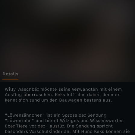
h
n
c
h
e
n
Details
-
Willy Waschbär möchte seine Verwandten mit einem
Ausflug überraschen. Keks hilft ihm dabei, denn er
kennt sich rund um den Bauwagen bestens aus.
W
"Löwenzähnchen" ist ein Spross der Sendung
a
"Löwenzahn" und bietet Witziges und Wissenswertes
über Tiere vor der Haustür. Die Sendung spricht
s
besonders Vorschulkinder an. Mit Hund Keks können sie