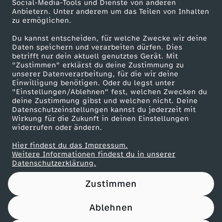
Social-Media-Tools und Dienste von anderen
Anbietern. Unter anderem um das Teilen von Inhalten
Karriere
zu ermöglichen.
Presseportal
Du kannst entscheiden, für welche Zwecke wir deine
ZDF goes Schule
Daten speichern und verarbeiten dürfen. Dies
betrifft nur dein aktuell genutztes Gerät. Mit
Werbefernsehen
"Zustimmen" erklärst du deine Zustimmung zu
unserer Datenverarbeitung, für die wir deine
Mainzelmännchen
Einwilligung benötigen. Oder du legst unter
"Einstellungen/Ablehnen" fest, welchen Zwecken du
deine Zustimmung gibst und welchen nicht. Deine
Datenschutzeinstellungen kannst du jederzeit mit
Wirkung für die Zukunft in deinen Einstellungen
widerrufen oder ändern.
Hier findest du das Impressum.
Partner
Weitere Informationen findest du in unserer
Datenschutzerklärung.
Zustimmen
Ablehnen
Nutzungsbedingungen
Datenschutz
Datenschutz-Einstellungen