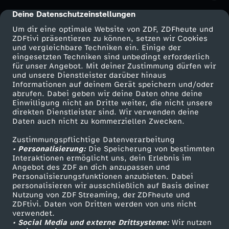
Deine Datenschutzeinstellungen
cmp-dialog-description
Um dir eine optimale Website von ZDF, ZDFheute und
ZDFtivi präsentieren zu können, setzen wir Cookies
und vergleichbare Techniken ein. Einige der
eingesetzten Techniken sind unbedingt erforderlich
für unser Angebot. Mit deiner Zustimmung dürfen wir
Mehr ZDF
Service
und unsere Dienstleister darüber hinaus
Informationen auf deinem Gerät speichern und/oder
ZDF-Apps
ZDFmitreden
abrufen. Dabei geben wir deine Daten ohne deine
Einwilligung nicht an Dritte weiter, die nicht unsere
Smart TV
Kontakt zum ZDF
direkten Dienstleister sind. Wir verwenden deine
Daten auch nicht zu kommerziellen Zwecken.
ZDFtext
Tickets
Zustimmungspflichtige Datenverarbeitung
Livestreams
Zuschauerservice
• Personalisierung:
Die Speicherung von bestimmten
Sendungen A-Z
Hilfe
Interaktionen ermöglicht uns, dein Erlebnis im
Angebot des ZDF an dich anzupassen und
TV-Programm
Personalisierungsfunktionen anzubieten. Dabei
personalisieren wir ausschließlich auf Basis deiner
Nutzung von ZDF Streaming, der ZDFheute und
ZDFtivi. Daten von Dritten werden von uns nicht
Das ZDF
verwendet.
• Social Media und externe Drittsysteme:
Wir nutzen
ZDF Unternehmen