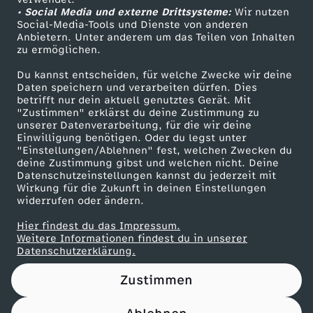
• Social Media und externe Drittsysteme:
L
Wir nutzen
ZDF Unternehmen
Social-Media-Tools und Dienste von anderen
Anbietern. Unter anderem um das Teilen von Inhalten
Karriere
i
zu ermöglichen.
Presseportal
Du kannst entscheiden, für welche Zwecke wir deine
e
ZDF goes Schule
Daten speichern und verarbeiten dürfen. Dies
betrifft nur dein aktuell genutztes Gerät. Mit
Werbefernsehen
"Zustimmen" erklärst du deine Zustimmung zu
d
unserer Datenverarbeitung, für die wir deine
Mainzelmännchen
Einwilligung benötigen. Oder du legst unter
"Einstellungen/Ablehnen" fest, welchen Zwecken du
deine Zustimmung gibst und welchen nicht. Deine
Datenschutzeinstellungen kannst du jederzeit mit
Wirkung für die Zukunft in deinen Einstellungen
widerrufen oder ändern.
Hier findest du das Impressum.
Partner
Weitere Informationen findest du in unserer
Datenschutzerklärung.
Zustimmen