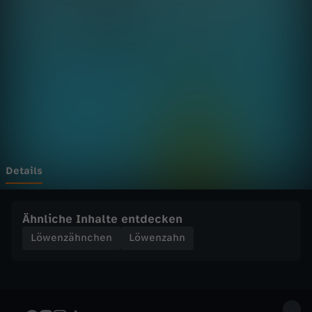
h
n
c
h
e
n
Details
-
Ähnliche Inhalte entdecken
W
Löwenzähnchen
Löwenzahn
a
s