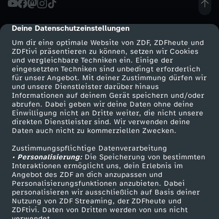
s
Deine Datenschutzeinstellungen
cmp-dialog-description
e
Um dir eine optimale Website von ZDF, ZDFheute und
ZDFtivi präsentieren zu können, setzen wir Cookies
und vergleichbare Techniken ein. Einige der
r
eingesetzten Techniken sind unbedingt erforderlich
für unser Angebot. Mit deiner Zustimmung dürfen wir
Mehr ZDF
Service
und unsere Dienstleister darüber hinaus
l
Informationen auf deinem Gerät speichern und/oder
ZDF-Apps
ZDFmitreden
abrufen. Dabei geben wir deine Daten ohne deine
ä
Einwilligung nicht an Dritte weiter, die nicht unsere
Smart TV
Kontakt zum ZDF
direkten Dienstleister sind. Wir verwenden deine
Daten auch nicht zu kommerziellen Zwecken.
ZDFtext
Tickets
u
Zustimmungspflichtige Datenverarbeitung
Livestreams
Zuschauerservice
• Personalisierung:
f
Die Speicherung von bestimmten
Sendungen A-Z
Hilfe
Interaktionen ermöglicht uns, dein Erlebnis im
Angebot des ZDF an dich anzupassen und
TV-Programm
e
Personalisierungsfunktionen anzubieten. Dabei
personalisieren wir ausschließlich auf Basis deiner
Nutzung von ZDF Streaming, der ZDFheute und
r
ZDFtivi. Daten von Dritten werden von uns nicht
Das ZDF
verwendet.