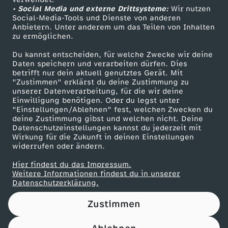
• Social Media und externe Drittsysteme:
L
Wir nutzen
ZDF Unternehmen
Social-Media-Tools und Dienste von anderen
Anbietern. Unter anderem um das Teilen von Inhalten
Karriere
i
zu ermöglichen.
Presseportal
Du kannst entscheiden, für welche Zwecke wir deine
e
ZDF goes Schule
Daten speichern und verarbeiten dürfen. Dies
betrifft nur dein aktuell genutztes Gerät. Mit
Werbefernsehen
"Zustimmen" erklärst du deine Zustimmung zu
d
unserer Datenverarbeitung, für die wir deine
Mainzelmännchen
Einwilligung benötigen. Oder du legst unter
"Einstellungen/Ablehnen" fest, welchen Zwecken du
deine Zustimmung gibst und welchen nicht. Deine
Datenschutzeinstellungen kannst du jederzeit mit
Wirkung für die Zukunft in deinen Einstellungen
widerrufen oder ändern.
Hier findest du das Impressum.
Partner
Weitere Informationen findest du in unserer
Datenschutzerklärung.
Zustimmen