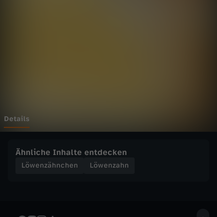
h
n
c
h
e
n
Details
-
Ähnliche Inhalte entdecken
W
Löwenzähnchen
Löwenzahn
ü
s