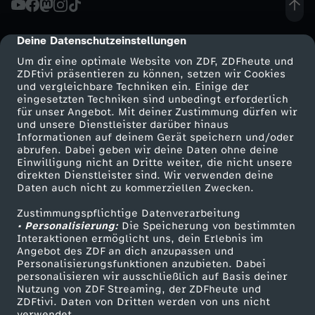
t
Deine Datenschutzeinstellungen
cmp-dialog-description
e
Um dir eine optimale Website von ZDF, ZDFheute und
ZDFtivi präsentieren zu können, setzen wir Cookies
und vergleichbare Techniken ein. Einige der
n
eingesetzten Techniken sind unbedingt erforderlich
für unser Angebot. Mit deiner Zustimmung dürfen wir
Mehr ZDF
Service
und unsere Dienstleister darüber hinaus
f
Informationen auf deinem Gerät speichern und/oder
ZDF-Apps
ZDFmitreden
abrufen. Dabei geben wir deine Daten ohne deine
u
Einwilligung nicht an Dritte weiter, die nicht unsere
Smart TV
Kontakt zum ZDF
direkten Dienstleister sind. Wir verwenden deine
Daten auch nicht zu kommerziellen Zwecken.
ZDFtext
Tickets
c
Zustimmungspflichtige Datenverarbeitung
Livestreams
Zuschauerservice
• Personalisierung:
h
Die Speicherung von bestimmten
Sendungen A-Z
Hilfe
Interaktionen ermöglicht uns, dein Erlebnis im
Angebot des ZDF an dich anzupassen und
TV-Programm
s
Personalisierungsfunktionen anzubieten. Dabei
personalisieren wir ausschließlich auf Basis deiner
Nutzung von ZDF Streaming, der ZDFheute und
-
ZDFtivi. Daten von Dritten werden von uns nicht
Das ZDF
verwendet.