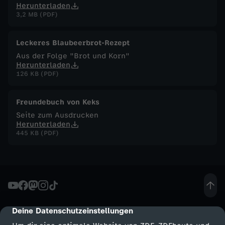
Herunterladen
3,2 MB (PDF)
F
u
Leckeres Blaubeerbrot-Rezept
Aus der Folge "Brot und Korn"
Herunterladen
c
126 KB (PDF)
h
Freundebuch von Keks
s
Seite zum Ausdrucken
Herunterladen
445 KB (PDF)
-
D
e
r
Deine Datenschutzeinstellungen
cmp-dialog-description