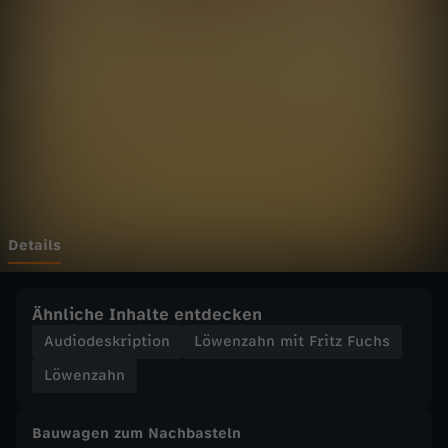
h
n
m
i
t
F
Details
r
Ähnliche Inhalte entdecken
i
Audiodeskription
Löwenzahn mit Fritz Fuchs
Löwenzahn
t
Bauwagen zum Nachbasteln
z