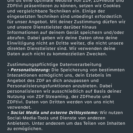
Um dir eine optimale Website von ZDF, ZDFheute und
B
ZDFtivi präsentieren zu können, setzen wir Cookies
und vergleichbare Techniken ein. Einige der
eingesetzten Techniken sind unbedingt erforderlich
a
für unser Angebot. Mit deiner Zustimmung dürfen wir
Mehr ZDF
Service
und unsere Dienstleister darüber hinaus
Informationen auf deinem Gerät speichern und/oder
u
ZDF-Apps
ZDFmitreden
abrufen. Dabei geben wir deine Daten ohne deine
Einwilligung nicht an Dritte weiter, die nicht unsere
Smart TV
Kontakt zum ZDF
d
direkten Dienstleister sind. Wir verwenden deine
Daten auch nicht zu kommerziellen Zwecken.
ZDFtext
Tickets
e
Zustimmungspflichtige Datenverarbeitung
Livestreams
Zuschauerservice
• Personalisierung:
Die Speicherung von bestimmten
Sendungen A-Z
Hilfe
Interaktionen ermöglicht uns, dein Erlebnis im
r
Angebot des ZDF an dich anzupassen und
TV-Programm
Personalisierungsfunktionen anzubieten. Dabei
P
personalisieren wir ausschließlich auf Basis deiner
Nutzung von ZDF Streaming, der ZDFheute und
ZDFtivi. Daten von Dritten werden von uns nicht
y
Das ZDF
verwendet.
• Social Media und externe Drittsysteme:
Wir nutzen
ZDF Unternehmen
Social-Media-Tools und Dienste von anderen
r
Anbietern. Unter anderem um das Teilen von Inhalten
Karriere
zu ermöglichen.