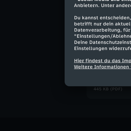
Anbietern. Unter ander
Du kannst entscheiden,
Leckeres Bla
betrifft nur dein aktu
Aus der Folge 
Datenverarbeitung, für 
Herunterlade
"Einstellungen/Ablehn
Deine Datenschutzeinst
126 KB (PDF)
Einstellungen widerruf
Hier findest du das Im
Freundebuch
Weitere Informationen 
Seite zum Aus
Herunterlade
445 KB (PDF)