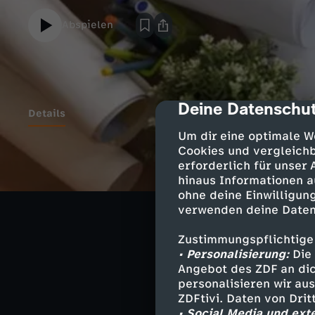
Abspielen
Deine Datenschut
cmp-dialog-des
Details
Um dir eine optimale W
Cookies und vergleichb
erforderlich für unser
Ähnliche 
hinaus Informationen a
ohne deine Einwilligung
Löwenzahn m
verwenden deine Daten
Zustimmungspflichtige
• Personalisierung:
Die 
Bauwagen zu
Angebot des ZDF an dic
personalisieren wir au
Herunterlade
ZDFtivi. Daten von Dri
3,2 MB (PDF)
• Social Media und ext