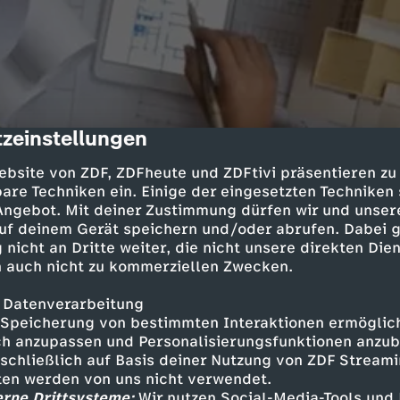
zeinstellungen
cription
ebsite von ZDF, ZDFheute und ZDFtivi präsentieren zu
are Techniken ein. Einige der eingesetzten Techniken
 Angebot. Mit deiner Zustimmung dürfen wir und unser
Inhalte entdecken
uf deinem Gerät speichern und/oder abrufen. Dabei 
 nicht an Dritte weiter, die nicht unsere direkten Dien
it Fritz Fuchs
Löwenzahn
 auch nicht zu kommerziellen Zwecken.
 Datenverarbeitung
Speicherung von bestimmten Interaktionen ermöglicht
m Nachbasteln
h anzupassen und Personalisierungsfunktionen anzub
sschließlich auf Basis deiner Nutzung von ZDF Stream
n
tten werden von uns nicht verwendet.
erne Drittsysteme:
Wir nutzen Social-Media-Tools und