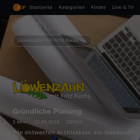
Startseite
Kategorien
Kinder
Live & TV
Löwenzahn mit Fritz Fuchs
Gründliche Planung
2 Min.
22.09.2019
ZDFtivi
Wie entwerfen Architekten ein Gebäude?