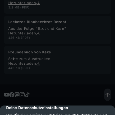
Herunterladen
3,2 MB (PDF)
F
u
Leckeres Blaubeerbrot-Rezept
Aus der Folge "Brot und Korn"
Herunterladen
c
126 KB (PDF)
h
Freundebuch von Keks
s
Seite zum Ausdrucken
Herunterladen
445 KB (PDF)
-
K
a
l
Deine Datenschutzeinstellungen
cmp-dialog-description