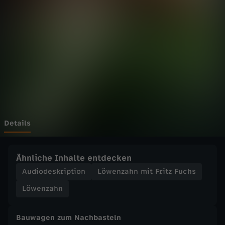
h
n
m
i
t
F
Details
r
Ähnliche Inhalte entdecken
i
Audiodeskription
Löwenzahn mit Fritz Fuchs
Löwenzahn
t
Bauwagen zum Nachbasteln
z