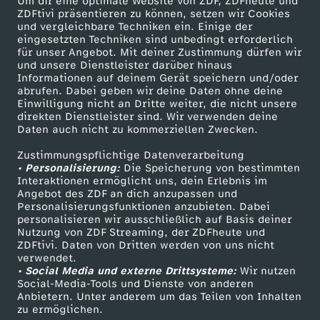
Um dir eine optimale Website von ZDF, ZDFheute und
k
ZDFtivi präsentieren zu können, setzen wir Cookies
und vergleichbare Techniken ein. Einige der
eingesetzten Techniken sind unbedingt erforderlich
g
für unser Angebot. Mit deiner Zustimmung dürfen wir
Mehr ZDF
Service
und unsere Dienstleister darüber hinaus
Informationen auf deinem Gerät speichern und/oder
e
ZDF-Apps
ZDFmitreden
abrufen. Dabei geben wir deine Daten ohne deine
Einwilligung nicht an Dritte weiter, die nicht unsere
Smart TV
Kontakt zum ZDF
r
direkten Dienstleister sind. Wir verwenden deine
Daten auch nicht zu kommerziellen Zwecken.
ZDFtext
Tickets
ü
Zustimmungspflichtige Datenverarbeitung
Livestreams
Zuschauerservice
• Personalisierung:
Die Speicherung von bestimmten
Sendungen A-Z
Hilfe
Interaktionen ermöglicht uns, dein Erlebnis im
s
Angebot des ZDF an dich anzupassen und
TV-Programm
Personalisierungsfunktionen anzubieten. Dabei
t
personalisieren wir ausschließlich auf Basis deiner
Nutzung von ZDF Streaming, der ZDFheute und
ZDFtivi. Daten von Dritten werden von uns nicht
Das ZDF
verwendet.
• Social Media und externe Drittsysteme:
Wir nutzen
ZDF Unternehmen
Social-Media-Tools und Dienste von anderen
Anbietern. Unter anderem um das Teilen von Inhalten
Karriere
zu ermöglichen.