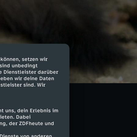
 können, setzen wir
 sind unbedingt
e Dienstleister darüber
geben wir deine Daten
stleister sind. Wir
 uns, dein Erlebnis im
ieten. Dabei
ing, der ZDFheute und
 Dienste von anderen