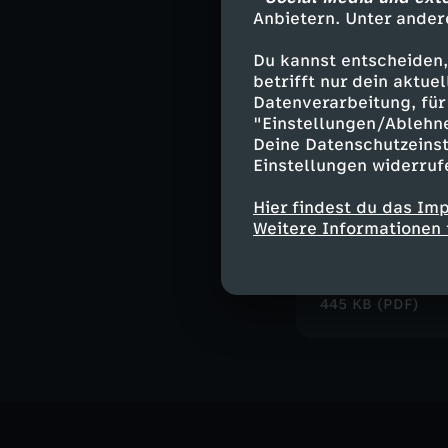
Anbietern. Unter ander
Du kannst entscheiden,
Leckeres Bla
betrifft nur dein aktu
Aus der Folge 
Datenverarbeitung, für 
Herunterlade
"Einstellungen/Ablehn
Deine Datenschutzeinst
126 KB (PDF)
Einstellungen widerruf
Hier findest du das Im
Freundebuch
Weitere Informationen 
Seite zum Aus
Herunterlade
445 KB (PDF)