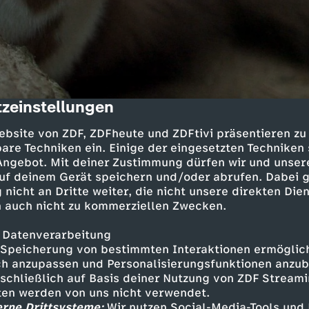
zeinstellungen
cription
ebsite von ZDF, ZDFheute und ZDFtivi präsentieren zu
are Techniken ein. Einige der eingesetzten Techniken
 Angebot. Mit deiner Zustimmung dürfen wir und unser
Inhalte entdecken
uf deinem Gerät speichern und/oder abrufen. Dabei 
 nicht an Dritte weiter, die nicht unsere direkten Dien
it Fritz Fuchs
Löwenzahn
 auch nicht zu kommerziellen Zwecken.
 Datenverarbeitung
Speicherung von bestimmten Interaktionen ermöglicht
m Nachbasteln
h anzupassen und Personalisierungsfunktionen anzub
sschließlich auf Basis deiner Nutzung von ZDF Stream
n
tten werden von uns nicht verwendet.
erne Drittsysteme:
Wir nutzen Social-Media-Tools und