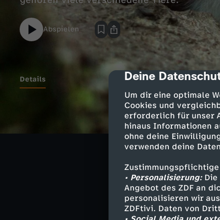
gehören viele verschiedene Tiere.
Abspielen
Deine Datenschut
cmp-dialog-des
Details
Um dir eine optimale W
Cookies und vergleichb
erforderlich für unser
Ähnliche 
hinaus Informationen a
ohne deine Einwilligung
Löwenzahn m
verwenden deine Daten
Zustimmungspflichtige
• Personalisierung:
Die 
Bauwagen zu
Angebot des ZDF an dic
personalisieren wir au
Herunterlade
ZDFtivi. Daten von Dri
3,2 MB (PDF)
• Social Media und ext