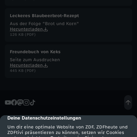
F
Leckeres Blaubeerbrot-Rezept
Aus der Folge "Brot und Korn"
u
Herunterladen
126 KB (PDF)
c
Freundebuch von Keks
h
Seite zum Ausdrucken
Herunterladen
s
445 KB (PDF)
-
W
i
Deine Datenschutzeinstellungen
cmp-dialog-description
Um dir eine optimale Website von ZDF, ZDFheute und
e
ZDFtivi präsentieren zu können, setzen wir Cookies