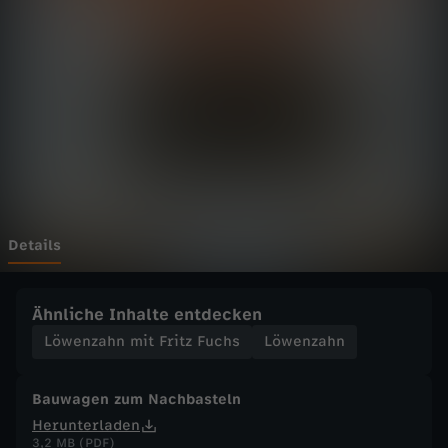
h
Wechseln zu: ZDFheute
n
m
i
t
F
Details
r
Ähnliche Inhalte entdecken
i
Löwenzahn mit Fritz Fuchs
Löwenzahn
t
Bauwagen zum Nachbasteln
Herunterladen
z
3,2 MB (PDF)