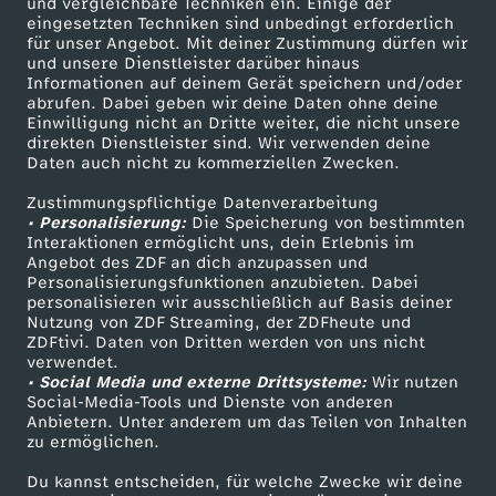
und vergleichbare Techniken ein. Einige der
g
eingesetzten Techniken sind unbedingt erforderlich
für unser Angebot. Mit deiner Zustimmung dürfen wir
Mehr ZDF
Service
und unsere Dienstleister darüber hinaus
e
Informationen auf deinem Gerät speichern und/oder
ZDF-Apps
ZDFmitreden
abrufen. Dabei geben wir deine Daten ohne deine
Einwilligung nicht an Dritte weiter, die nicht unsere
n
Smart TV
Kontakt zum ZDF
direkten Dienstleister sind. Wir verwenden deine
Daten auch nicht zu kommerziellen Zwecken.
ZDFtext
Tickets
u
Zustimmungspflichtige Datenverarbeitung
Livestreams
Zuschauerservice
• Personalisierung:
Die Speicherung von bestimmten
n
Sendungen A-Z
Hilfe
Interaktionen ermöglicht uns, dein Erlebnis im
Angebot des ZDF an dich anzupassen und
TV-Programm
Personalisierungsfunktionen anzubieten. Dabei
d
personalisieren wir ausschließlich auf Basis deiner
Nutzung von ZDF Streaming, der ZDFheute und
G
ZDFtivi. Daten von Dritten werden von uns nicht
Das ZDF
verwendet.
• Social Media und externe Drittsysteme:
Wir nutzen
ZDF Unternehmen
e
Social-Media-Tools und Dienste von anderen
Anbietern. Unter anderem um das Teilen von Inhalten
Karriere
zu ermöglichen.
w
Presseportal
Du kannst entscheiden, für welche Zwecke wir deine
ZDF goes Schule