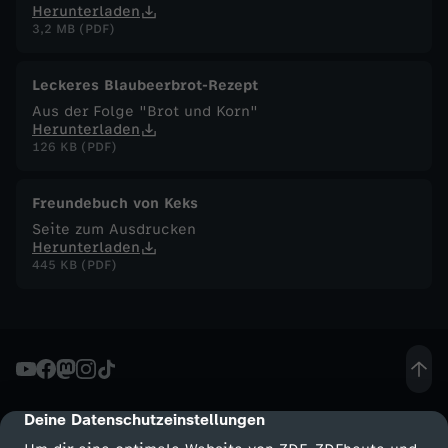
Herunterladen
3,2 MB (PDF)
F
u
Leckeres Blaubeerbrot-Rezept
Aus der Folge "Brot und Korn"
Herunterladen
c
126 KB (PDF)
h
Freundebuch von Keks
s
Seite zum Ausdrucken
Herunterladen
445 KB (PDF)
-
H
ö
h
Deine Datenschutzeinstellungen
cmp-dialog-description