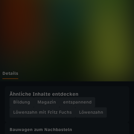
h
n
m
i
t
F
Details
r
Ähnliche Inhalte entdecken
i
Bildung
Magazin
entspannend
Löwenzahn mit Fritz Fuchs
Löwenzahn
t
Bauwagen zum Nachbasteln
z