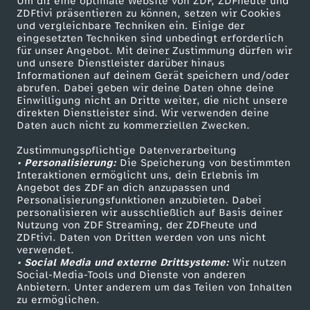
Um dir eine optimale Website von ZDF, ZDFheute und
l
ZDFtivi präsentieren zu können, setzen wir Cookies
und vergleichbare Techniken ein. Einige der
eingesetzten Techniken sind unbedingt erforderlich
e
für unser Angebot. Mit deiner Zustimmung dürfen wir
Mehr ZDF
Service
und unsere Dienstleister darüber hinaus
Informationen auf deinem Gerät speichern und/oder
n
ZDF-Apps
ZDFmitreden
abrufen. Dabei geben wir deine Daten ohne deine
Einwilligung nicht an Dritte weiter, die nicht unsere
Smart TV
Kontakt zum ZDF
-
direkten Dienstleister sind. Wir verwenden deine
Daten auch nicht zu kommerziellen Zwecken.
ZDFtext
Tickets
L
Zustimmungspflichtige Datenverarbeitung
Livestreams
Zuschauerservice
• Personalisierung:
Die Speicherung von bestimmten
Sendungen A-Z
Hilfe
Interaktionen ermöglicht uns, dein Erlebnis im
i
Angebot des ZDF an dich anzupassen und
TV-Programm
Personalisierungsfunktionen anzubieten. Dabei
e
personalisieren wir ausschließlich auf Basis deiner
Nutzung von ZDF Streaming, der ZDFheute und
ZDFtivi. Daten von Dritten werden von uns nicht
d
Das ZDF
verwendet.
• Social Media und externe Drittsysteme:
Wir nutzen
ZDF Unternehmen
Social-Media-Tools und Dienste von anderen
Anbietern. Unter anderem um das Teilen von Inhalten
Karriere
zu ermöglichen.