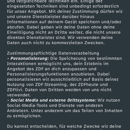
und vergleichbare Techniken ein. Einige der
n
eingesetzten Techniken sind unbedingt erforderlich
für unser Angebot. Mit deiner Zustimmung dürfen wir
Mehr ZDF
Service
und unsere Dienstleister darüber hinaus
e
Informationen auf deinem Gerät speichern und/oder
ZDF-Apps
ZDFmitreden
abrufen. Dabei geben wir deine Daten ohne deine
Einwilligung nicht an Dritte weiter, die nicht unsere
r
Smart TV
Kontakt zum ZDF
direkten Dienstleister sind. Wir verwenden deine
Daten auch nicht zu kommerziellen Zwecken.
ZDFtext
Tickets
Zustimmungspflichtige Datenverarbeitung
Livestreams
Zuschauerservice
• Personalisierung:
Die Speicherung von bestimmten
Sendungen A-Z
Hilfe
Interaktionen ermöglicht uns, dein Erlebnis im
Angebot des ZDF an dich anzupassen und
TV-Programm
Personalisierungsfunktionen anzubieten. Dabei
personalisieren wir ausschließlich auf Basis deiner
Nutzung von ZDF Streaming, der ZDFheute und
ZDFtivi. Daten von Dritten werden von uns nicht
Das ZDF
verwendet.
• Social Media und externe Drittsysteme:
Wir nutzen
ZDF Unternehmen
Social-Media-Tools und Dienste von anderen
Anbietern. Unter anderem um das Teilen von Inhalten
Karriere
zu ermöglichen.
Presseportal
Du kannst entscheiden, für welche Zwecke wir deine
ZDF goes Schule