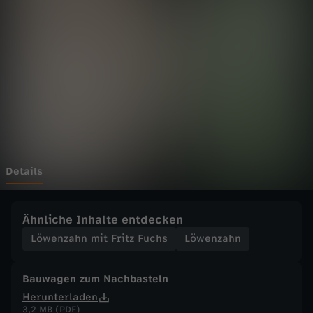
h
Wechseln zu: ZDFheute
n
m
i
t
F
Details
r
Ähnliche Inhalte entdecken
i
Löwenzahn mit Fritz Fuchs
Löwenzahn
t
Bauwagen zum Nachbasteln
Herunterladen
z
3,2 MB (PDF)