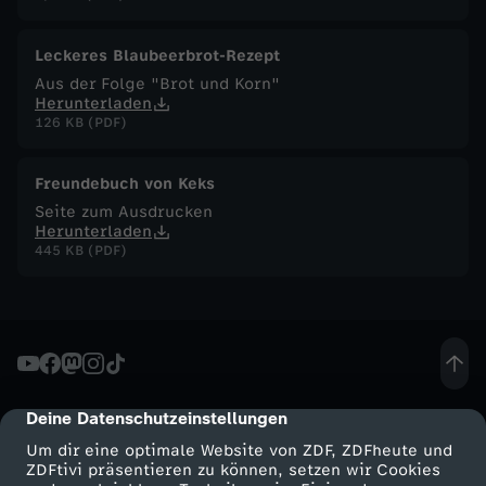
F
Leckeres Blaubeerbrot-Rezept
Aus der Folge "Brot und Korn"
u
Herunterladen
126 KB (PDF)
c
Freundebuch von Keks
h
Seite zum Ausdrucken
Herunterladen
s
445 KB (PDF)
-
H
ü
Deine Datenschutzeinstellungen
cmp-dialog-description
Um dir eine optimale Website von ZDF, ZDFheute und
h
ZDFtivi präsentieren zu können, setzen wir Cookies