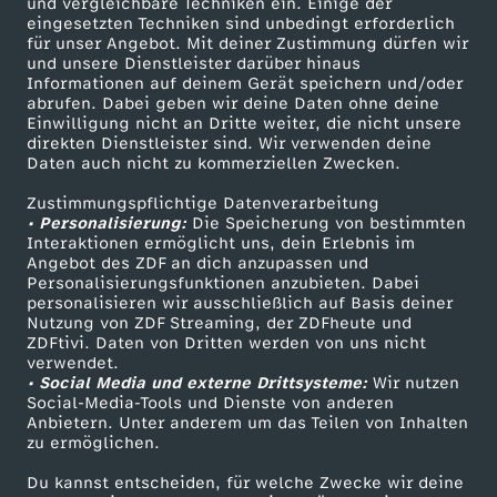
und vergleichbare Techniken ein. Einige der
e
eingesetzten Techniken sind unbedingt erforderlich
für unser Angebot. Mit deiner Zustimmung dürfen wir
Mehr ZDF
Service
und unsere Dienstleister darüber hinaus
r
Informationen auf deinem Gerät speichern und/oder
ZDF-Apps
ZDFmitreden
abrufen. Dabei geben wir deine Daten ohne deine
Einwilligung nicht an Dritte weiter, die nicht unsere
n
Smart TV
Kontakt zum ZDF
direkten Dienstleister sind. Wir verwenden deine
Daten auch nicht zu kommerziellen Zwecken.
ZDFtext
Tickets
a
Zustimmungspflichtige Datenverarbeitung
Livestreams
Zuschauerservice
• Personalisierung:
Die Speicherung von bestimmten
s
Sendungen A-Z
Hilfe
Interaktionen ermöglicht uns, dein Erlebnis im
Angebot des ZDF an dich anzupassen und
TV-Programm
Personalisierungsfunktionen anzubieten. Dabei
e
personalisieren wir ausschließlich auf Basis deiner
Nutzung von ZDF Streaming, der ZDFheute und
n
ZDFtivi. Daten von Dritten werden von uns nicht
Das ZDF
verwendet.
• Social Media und externe Drittsysteme:
Wir nutzen
ZDF Unternehmen
Social-Media-Tools und Dienste von anderen
Anbietern. Unter anderem um das Teilen von Inhalten
Karriere
zu ermöglichen.
Presseportal
Du kannst entscheiden, für welche Zwecke wir deine
ZDF goes Schule