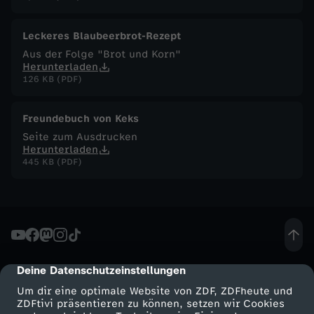
F
Leckeres Blaubeerbrot-Rezept
Aus der Folge "Brot und Korn"
u
Herunterladen
126 KB (PDF)
c
Freundebuch von Keks
h
Seite zum Ausdrucken
Herunterladen
s
445 KB (PDF)
-
S
u
Deine Datenschutzeinstellungen
cmp-dialog-description
Um dir eine optimale Website von ZDF, ZDFheute und
p
ZDFtivi präsentieren zu können, setzen wir Cookies