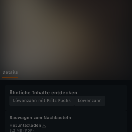
h
n
m
i
t
F
Details
r
Ähnliche Inhalte entdecken
i
Löwenzahn mit Fritz Fuchs
Löwenzahn
t
Bauwagen zum Nachbasteln
Herunterladen
z
3,2 MB (PDF)