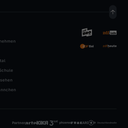
rnehmen
tal
Schule
nsehen
ännchen
Partner