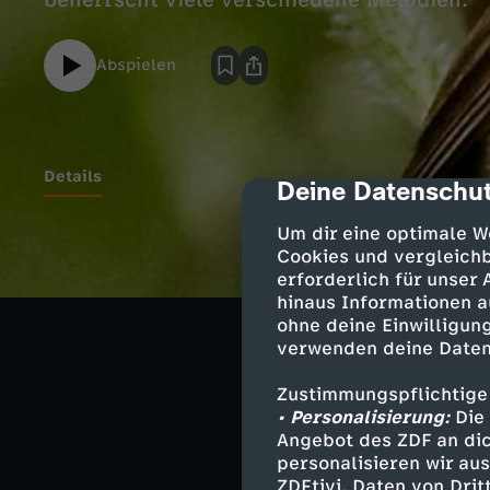
beherrscht viele verschiedene Melodien.
Abspielen
Details
Deine Datenschut
cmp-dialog-des
Um dir eine optimale W
Cookies und vergleichb
Ähnliche 
erforderlich für unser
hinaus Informationen a
Bildung
M
ohne deine Einwilligung
verwenden deine Daten
Löwenzahn
Zustimmungspflichtige
• Personalisierung:
Die 
Angebot des ZDF an dic
Bauwagen zu
personalisieren wir au
ZDFtivi. Daten von Dri