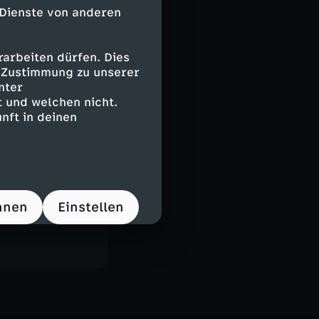
 Dienste von anderen
arbeiten dürfen. Dies
e Zustimmung zu unserer
nter
 und welchen nicht.
nft in deinen
hnen
Einstellen