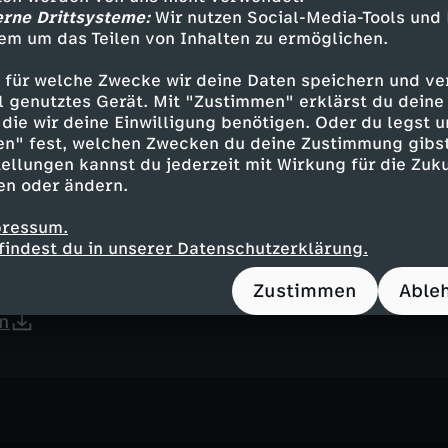
n
erne Drittsysteme:
Wir nutzen Social-Media-Tools und
em um das Teilen von Inhalten zu ermöglichen.
 für welche Zwecke wir deine Daten speichern und ver
ell genutztes Gerät. Mit "Zustimmen" erklärst du dein
ubeerbrot-Rezept
die wir deine Einwilligung benötigen. Oder du legst u
"Brot und Korn"
en" fest, welchen Zwecken du deine Zustimmung gibst
n
ellungen kannst du jederzeit mit Wirkung für die Zuku
en oder ändern.
pressum.
findest du in unserer Datenschutzerklärung.
 von Keks
Zustimmen
Able
drucken
n