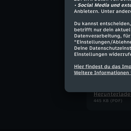
Herunterlade
• Social Media und ext
3,2 MB (PDF)
Anbietern. Unter ander
Du kannst entscheiden,
betrifft nur dein aktu
Leckeres Bla
Datenverarbeitung, für 
Aus der Folge 
"Einstellungen/Ablehn
Herunterlade
Deine Datenschutzeinst
126 KB (PDF)
Einstellungen widerruf
Hier findest du das Im
Weitere Informationen 
Freundebuch
Seite zum Aus
Herunterlade
445 KB (PDF)