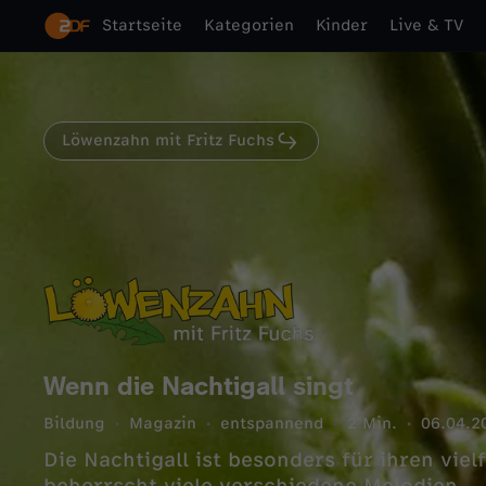
Startseite
Kategorien
Kinder
Live & TV
Löwenzahn mit Fritz Fuchs
Wenn die Nachtigall singt
Bildung
Magazin
entspannend
2 Min.
06.04.2
Die Nachtigall ist besonders für ihren vie