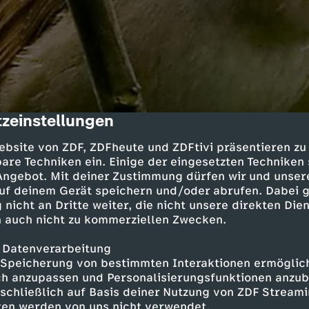
zeinstellungen
cription
ebsite von ZDF, ZDFheute und ZDFtivi präsentieren zu
are Techniken ein. Einige der eingesetzten Techniken
Inhalte entdecken
 Angebot. Mit deiner Zustimmung dürfen wir und unser
uf deinem Gerät speichern und/oder abrufen. Dabei 
agazin
entspannend
Löwenzahn mit Fritz F
 nicht an Dritte weiter, die nicht unsere direkten Dien
 auch nicht zu kommerziellen Zwecken.
 Datenverarbeitung
Speicherung von bestimmten Interaktionen ermöglicht
h anzupassen und Personalisierungsfunktionen anzub
m Nachbasteln
sschließlich auf Basis deiner Nutzung von ZDF Stream
tten werden von uns nicht verwendet.