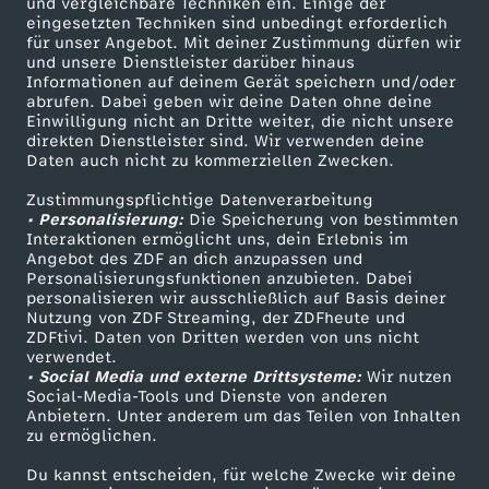
und vergleichbare Techniken ein. Einige der
t
eingesetzten Techniken sind unbedingt erforderlich
für unser Angebot. Mit deiner Zustimmung dürfen wir
Mehr ZDF
Service
und unsere Dienstleister darüber hinaus
a
Informationen auf deinem Gerät speichern und/oder
ZDF-Apps
ZDFmitreden
abrufen. Dabei geben wir deine Daten ohne deine
Einwilligung nicht an Dritte weiter, die nicht unsere
k
Smart TV
Kontakt zum ZDF
direkten Dienstleister sind. Wir verwenden deine
Daten auch nicht zu kommerziellen Zwecken.
ZDFtext
Tickets
e
Zustimmungspflichtige Datenverarbeitung
Livestreams
Zuschauerservice
• Personalisierung:
Die Speicherung von bestimmten
s
Sendungen A-Z
Hilfe
Interaktionen ermöglicht uns, dein Erlebnis im
Angebot des ZDF an dich anzupassen und
TV-Programm
Personalisierungsfunktionen anzubieten. Dabei
:
personalisieren wir ausschließlich auf Basis deiner
Nutzung von ZDF Streaming, der ZDFheute und
H
ZDFtivi. Daten von Dritten werden von uns nicht
Das ZDF
verwendet.
• Social Media und externe Drittsysteme:
Wir nutzen
ZDF Unternehmen
a
Social-Media-Tools und Dienste von anderen
Anbietern. Unter anderem um das Teilen von Inhalten
Karriere
zu ermöglichen.
b
Presseportal
Du kannst entscheiden, für welche Zwecke wir deine
ZDF goes Schule