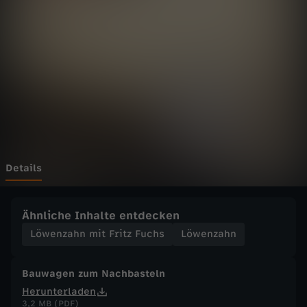
h
n
m
i
t
F
Details
r
Ähnliche Inhalte entdecken
i
Löwenzahn mit Fritz Fuchs
Löwenzahn
t
Bauwagen zum Nachbasteln
Herunterladen
z
3,2 MB (PDF)