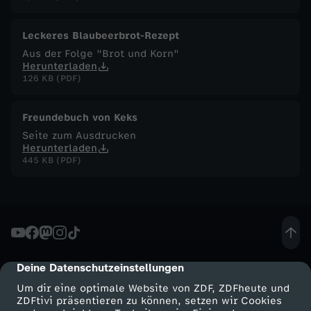
F
Leckeres Blaubeerbrot-Rezept
Aus der Folge "Brot und Korn"
u
Herunterladen
126 KB (PDF)
c
Freundebuch von Keks
h
Seite zum Ausdrucken
Herunterladen
s
445 KB (PDF)
-
O
u
Deine Datenschutzeinstellungen
cmp-dialog-description
Um dir eine optimale Website von ZDF, ZDFheute und
t
ZDFtivi präsentieren zu können, setzen wir Cookies