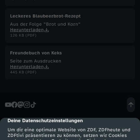
F
Leckeres Blaubeerbrot-Rezept
Aus der Folge "Brot und Korn"
u
Herunterladen
126 KB (PDF)
c
Freundebuch von Keks
h
Seite zum Ausdrucken
Herunterladen
s
445 KB (PDF)
-
R
a
Deine Datenschutzeinstellungen
cmp-dialog-description
Um dir eine optimale Website von ZDF, ZDFheute und
d
ZDFtivi präsentieren zu können, setzen wir Cookies