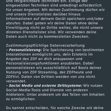
und vergleichbare Techniken ein. Einige der
i
eingesetzten Techniken sind unbedingt erforderlich
für unser Angebot. Mit deiner Zustimmung dürfen wir
Mehr ZDF
Service
und unsere Dienstleister darüber hinaus
o
Informationen auf deinem Gerät speichern und/oder
ZDF-Apps
ZDFmitreden
abrufen. Dabei geben wir deine Daten ohne deine
Einwilligung nicht an Dritte weiter, die nicht unsere
w
Smart TV
Kontakt zum ZDF
direkten Dienstleister sind. Wir verwenden deine
Daten auch nicht zu kommerziellen Zwecken.
ZDFtext
Tickets
e
Zustimmungspflichtige Datenverarbeitung
Livestreams
Zuschauerservice
• Personalisierung:
Die Speicherung von bestimmten
l
Sendungen A-Z
Hilfe
Interaktionen ermöglicht uns, dein Erlebnis im
Angebot des ZDF an dich anzupassen und
TV-Programm
Personalisierungsfunktionen anzubieten. Dabei
l
personalisieren wir ausschließlich auf Basis deiner
Nutzung von ZDF Streaming, der ZDFheute und
e
ZDFtivi. Daten von Dritten werden von uns nicht
Das ZDF
verwendet.
• Social Media und externe Drittsysteme:
Wir nutzen
ZDF Unternehmen
n
Social-Media-Tools und Dienste von anderen
Anbietern. Unter anderem um das Teilen von Inhalten
Karriere
zu ermöglichen.
Presseportal
Du kannst entscheiden, für welche Zwecke wir deine
ZDF goes Schule