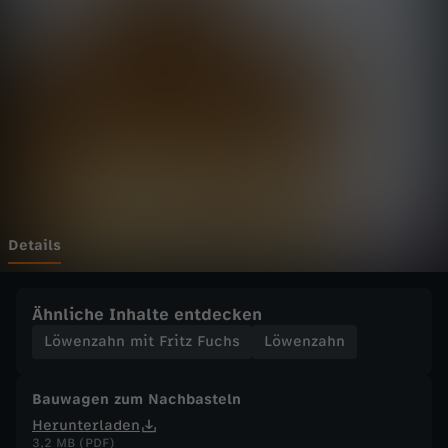
h
n
m
i
t
F
Details
r
Ähnliche Inhalte entdecken
i
Löwenzahn mit Fritz Fuchs
Löwenzahn
t
Bauwagen zum Nachbasteln
Herunterladen
z
3,2 MB (PDF)