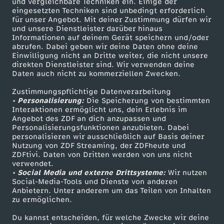
und vergleichbare Techniken ein. Einige der
b
eingesetzten Techniken sind unbedingt erforderlich
für unser Angebot. Mit deiner Zustimmung dürfen wir
Mehr ZDF
Service
und unsere Dienstleister darüber hinaus
e
Informationen auf deinem Gerät speichern und/oder
ZDF-Apps
ZDFmitreden
abrufen. Dabei geben wir deine Daten ohne deine
Einwilligung nicht an Dritte weiter, die nicht unsere
n
Smart TV
Kontakt zum ZDF
direkten Dienstleister sind. Wir verwenden deine
Daten auch nicht zu kommerziellen Zwecken.
ZDFtext
Tickets
f
Zustimmungspflichtige Datenverarbeitung
Livestreams
Zuschauerservice
• Personalisierung:
Die Speicherung von bestimmten
a
Sendungen A-Z
Hilfe
Interaktionen ermöglicht uns, dein Erlebnis im
Angebot des ZDF an dich anzupassen und
TV-Programm
Personalisierungsfunktionen anzubieten. Dabei
m
personalisieren wir ausschließlich auf Basis deiner
Nutzung von ZDF Streaming, der ZDFheute und
i
ZDFtivi. Daten von Dritten werden von uns nicht
Das ZDF
verwendet.
• Social Media und externe Drittsysteme:
Wir nutzen
ZDF Unternehmen
l
Social-Media-Tools und Dienste von anderen
Anbietern. Unter anderem um das Teilen von Inhalten
Karriere
zu ermöglichen.
i
Presseportal
Du kannst entscheiden, für welche Zwecke wir deine
ZDF goes Schule