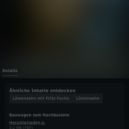
h
n
m
i
t
F
Details
r
Ähnliche Inhalte entdecken
i
Löwenzahn mit Fritz Fuchs
Löwenzahn
t
Bauwagen zum Nachbasteln
Herunterladen
z
3,2 MB (PDF)