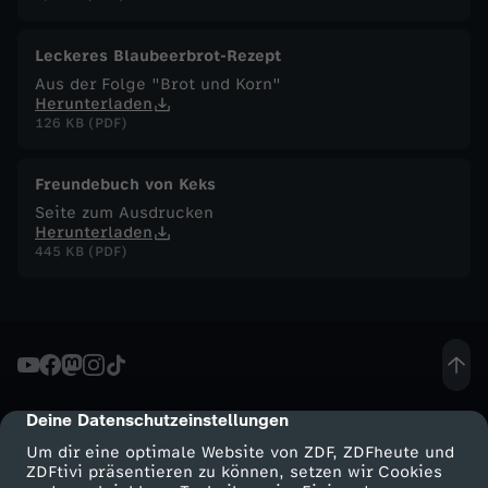
F
Leckeres Blaubeerbrot-Rezept
Aus der Folge "Brot und Korn"
u
Herunterladen
126 KB (PDF)
c
Freundebuch von Keks
h
Seite zum Ausdrucken
Herunterladen
s
445 KB (PDF)
-
R
o
Deine Datenschutzeinstellungen
cmp-dialog-description
Um dir eine optimale Website von ZDF, ZDFheute und
b
ZDFtivi präsentieren zu können, setzen wir Cookies