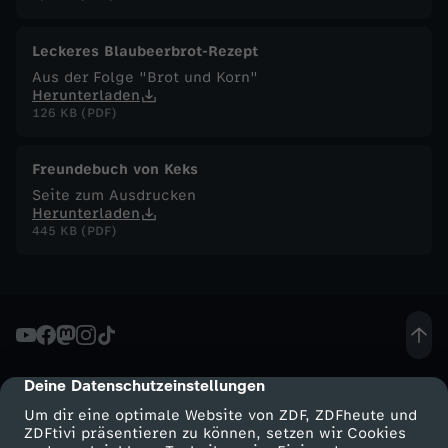
F
Leckeres Blaubeerbrot-Rezept
Aus der Folge "Brot und Korn"
u
Herunterladen
126 KB (PDF)
c
Freundebuch von Keks
h
Seite zum Ausdrucken
Herunterladen
s
445 KB (PDF)
-
D
e
Deine Datenschutzeinstellungen
cmp-dialog-description
Um dir eine optimale Website von ZDF, ZDFheute und
i
ZDFtivi präsentieren zu können, setzen wir Cookies