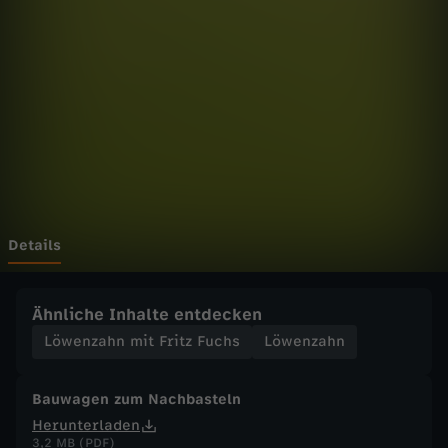
h
n
m
i
t
F
Details
r
Ähnliche Inhalte entdecken
i
Löwenzahn mit Fritz Fuchs
Löwenzahn
t
Bauwagen zum Nachbasteln
Herunterladen
z
3,2 MB (PDF)