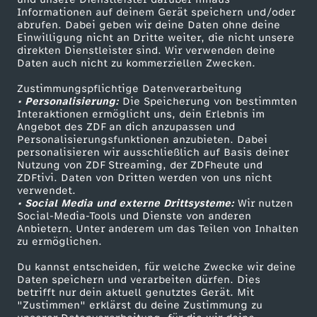
Informationen auf deinem Gerät speichern und/oder
o
ZDF-Apps
ZDFmitreden
abrufen. Dabei geben wir deine Daten ohne deine
Einwilligung nicht an Dritte weiter, die nicht unsere
Smart TV
Kontakt zum ZDF
v
direkten Dienstleister sind. Wir verwenden deine
Daten auch nicht zu kommerziellen Zwecken.
ZDFtext
Tickets
e
Zustimmungspflichtige Datenverarbeitung
Livestreams
Zuschauerservice
• Personalisierung:
Die Speicherung von bestimmten
Sendungen A-Z
Hilfe
Interaktionen ermöglicht uns, dein Erlebnis im
m
Angebot des ZDF an dich anzupassen und
TV-Programm
Personalisierungsfunktionen anzubieten. Dabei
b
personalisieren wir ausschließlich auf Basis deiner
Nutzung von ZDF Streaming, der ZDFheute und
ZDFtivi. Daten von Dritten werden von uns nicht
e
Das ZDF
verwendet.
• Social Media und externe Drittsysteme:
Wir nutzen
ZDF Unternehmen
Social-Media-Tools und Dienste von anderen
r
Anbietern. Unter anderem um das Teilen von Inhalten
Karriere
zu ermöglichen.
2
Presseportal
Du kannst entscheiden, für welche Zwecke wir deine
ZDF goes Schule
Daten speichern und verarbeiten dürfen. Dies
0
betrifft nur dein aktuell genutztes Gerät. Mit
Werbefernsehen
"Zustimmen" erklärst du deine Zustimmung zu