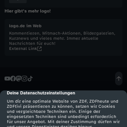
n
Hier gibt's mehr logo!
s
logo.de im Web
Kommentieren, Mitmach-Aktionen, Bildergalerien,
t
Kurznews und vieles mehr. Immer aktuelle
Nachrichten für euch!
External Link
a
g
,
4
Deine Datenschutzeinstellungen
cmp-dialog-description
Um dir eine optimale Website von ZDF, ZDFheute und
.
ZDFtivi präsentieren zu können, setzen wir Cookies
und vergleichbare Techniken ein. Einige der
eingesetzten Techniken sind unbedingt erforderlich
N
für unser Angebot. Mit deiner Zustimmung dürfen wir
Mehr ZDF
Service
und unsere Dienstleister darüber hinaus