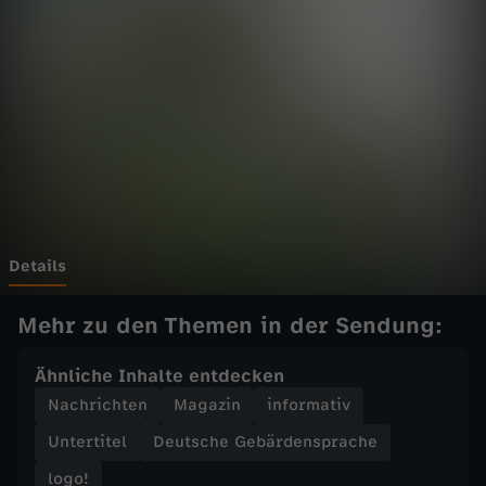
o
g
o
!
v
o
Details
m
Mehr zu den Themen in der Sendung:
D
Ähnliche Inhalte entdecken
Nachrichten
Magazin
informativ
i
Untertitel
Deutsche Gebärdensprache
e
logo!