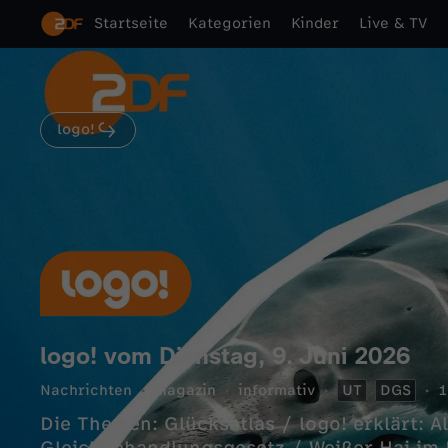
Startseite
Kategorien
Kinder
Live & TV
logo!
logo! vom Dienstag, 9. Juni 2026
Nachrichten
Magazin
informativ
UT
DGS
1
Die Themen: Glücksatlas / logo! erklärt: A