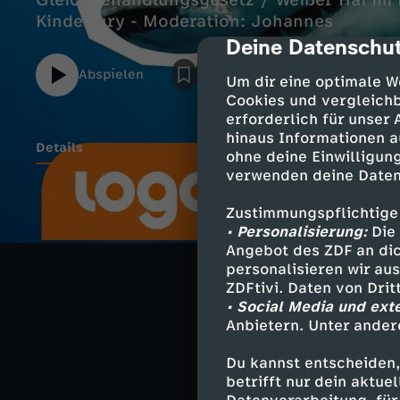
Gleichbehandlungsgesetz / Weißer Hai im 
Kinderjury - Moderation: Johannes
Deine Datenschut
cmp-dialog-des
Abspielen
Um dir eine optimale W
Cookies und vergleichb
erforderlich für unser
hinaus Informationen a
Details
ohne deine Einwilligung
verwenden deine Daten
Zustimmungspflichtige
Ähnliche 
• Personalisierung:
Die 
Angebot des ZDF an dic
Nachrichte
personalisieren wir au
ZDFtivi. Daten von Dri
Deutsche G
• Social Media und ext
Anbietern. Unter ander
Hier gibt's m
Du kannst entscheiden,
betrifft nur dein aktu