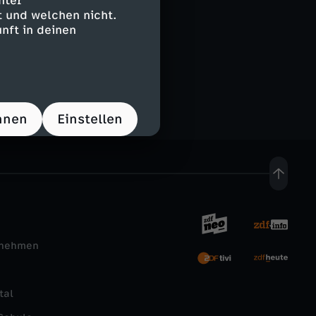
nter
 und welchen nicht.
nft in deinen
les mehr. Immer
hnen
Einstellen
rnehmen
tal