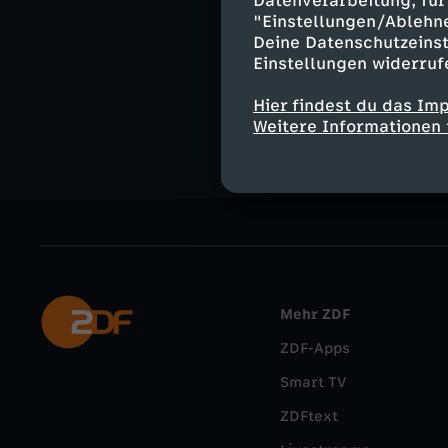
Datenverarbeitung, für 
"Einstellungen/Ablehn
logo.de im W
Deine Datenschutzeinst
Kommentieren, 
Einstellungen widerruf
aktuelle Nachri
External Link
Hier findest du das Im
Weitere Informationen 
Mehr ZDF
ZDF-Apps
Smart TV
ZDFtext