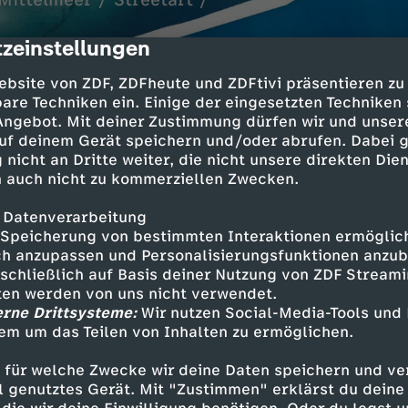
Mittelmeer / Streetart /
zeinstellungen
cription
ebsite von ZDF, ZDFheute und ZDFtivi präsentieren zu
are Techniken ein. Einige der eingesetzten Techniken
 Angebot. Mit deiner Zustimmung dürfen wir und unser
uf deinem Gerät speichern und/oder abrufen. Dabei 
 nicht an Dritte weiter, die nicht unsere direkten Dien
 auch nicht zu kommerziellen Zwecken.
 Datenverarbeitung
Inhalte entdecken
Speicherung von bestimmten Interaktionen ermöglicht
h anzupassen und Personalisierungsfunktionen anzub
n
Magazin
informativ
Untertitel
sschließlich auf Basis deiner Nutzung von ZDF Stream
tten werden von uns nicht verwendet.
ebärdensprache
logo!
erne Drittsysteme:
Wir nutzen Social-Media-Tools und
em um das Teilen von Inhalten zu ermöglichen.
ehr logo!
 für welche Zwecke wir deine Daten speichern und ver
ell genutztes Gerät. Mit "Zustimmen" erklärst du dein