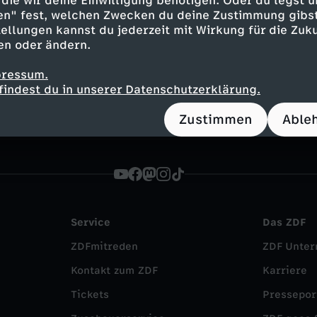
die wir deine Einwilligung benötigen. Oder du legst u
en" fest, welchen Zwecken du deine Zustimmung gibst
eb
ellungen kannst du jederzeit mit Wirkung für die Zuku
Mitmach-Aktionen, Bildergalerien, Kurznews und vie
en oder ändern.
chten für euch!
pressum.
findest du in unserer Datenschutzerklärung.
Zustimmen
Able
Service
Das ZDF
ZDFmitreden
ZDF Unte
Kontakt zum ZDF
Karriere
Tickets
Pressepor