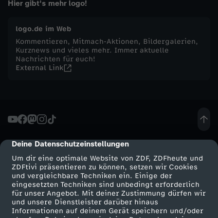
Hier gibt's mehr logo!
n
logo.de im Web
e
Kommentieren, Mitmach-Aktionen, Bildergalerien,
Kurznews und vieles mehr. Immer aktuelle
Nachrichten für euch!
r
External Link
s
t
a
Deine Datenschutzeinstellungen
cmp-dialog-description
g
Um dir eine optimale Website von ZDF, ZDFheute und
ZDFtivi präsentieren zu können, setzen wir Cookies
und vergleichbare Techniken ein. Einige der
,
eingesetzten Techniken sind unbedingt erforderlich
für unser Angebot. Mit deiner Zustimmung dürfen wir
Mehr ZDF
Service
und unsere Dienstleister darüber hinaus
2
Informationen auf deinem Gerät speichern und/oder
ZDF-Apps
ZDFmitreden