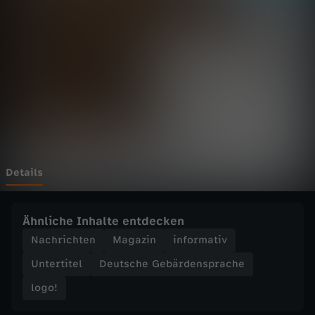
o
g
o
!
v
o
Details
m
Ähnliche Inhalte entdecken
D
Nachrichten
Magazin
informativ
Untertitel
Deutsche Gebärdensprache
o
logo!
n