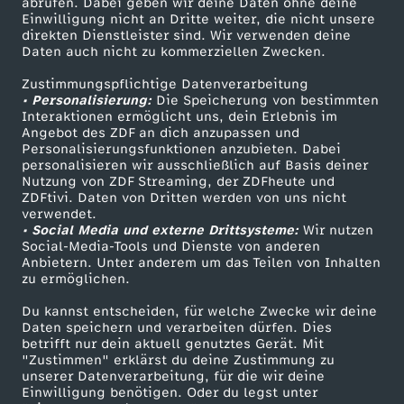
abrufen. Dabei geben wir deine Daten ohne deine
3
Einwilligung nicht an Dritte weiter, die nicht unsere
Smart TV
Kontakt zum ZDF
direkten Dienstleister sind. Wir verwenden deine
Daten auch nicht zu kommerziellen Zwecken.
ZDFtext
Tickets
.
Zustimmungspflichtige Datenverarbeitung
Livestreams
Zuschauerservice
• Personalisierung:
Die Speicherung von bestimmten
O
Sendungen A-Z
Hilfe
Interaktionen ermöglicht uns, dein Erlebnis im
Angebot des ZDF an dich anzupassen und
TV-Programm
k
Personalisierungsfunktionen anzubieten. Dabei
personalisieren wir ausschließlich auf Basis deiner
Nutzung von ZDF Streaming, der ZDFheute und
t
ZDFtivi. Daten von Dritten werden von uns nicht
Das ZDF
verwendet.
• Social Media und externe Drittsysteme:
Wir nutzen
o
ZDF Unternehmen
Social-Media-Tools und Dienste von anderen
Anbietern. Unter anderem um das Teilen von Inhalten
Karriere
b
zu ermöglichen.
Presseportal
Du kannst entscheiden, für welche Zwecke wir deine
e
ZDF goes Schule
Daten speichern und verarbeiten dürfen. Dies
betrifft nur dein aktuell genutztes Gerät. Mit
Werbefernsehen
"Zustimmen" erklärst du deine Zustimmung zu
r
unserer Datenverarbeitung, für die wir deine
Mainzelmännchen
Einwilligung benötigen. Oder du legst unter