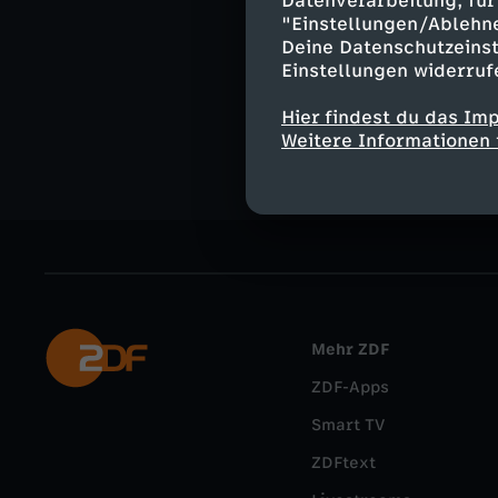
Datenverarbeitung, für 
"Einstellungen/Ablehn
logo.de im W
Deine Datenschutzeinst
Kommentieren, 
Einstellungen widerruf
aktuelle Nachri
External Link
Hier findest du das Im
Weitere Informationen 
Mehr ZDF
ZDF-Apps
Smart TV
ZDFtext