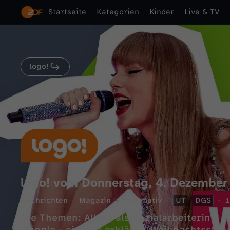
Startseite
Kategorien
Kinder
Live & TV
logo!
logo! vom Donnerstag, 4. Dezember
Nachrichten
Magazin
informativ
UT
DGS
1
Die Themen: Alltag als Sozialarbeiterin /