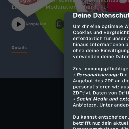
Google - einfach erklärt / Weihnachtsstän
Erlebnisse - Moderation: Sherif
Deine Datenschut
cmp-dialog-des
Abspielen
Um dir eine optimale W
Cookies und vergleichb
erforderlich für unser
hinaus Informationen a
Details
ohne deine Einwilligung
verwenden deine Daten
Zustimmungspflichtige
Ähnliche 
• Personalisierung:
Die 
Angebot des ZDF an dic
Nachrichte
personalisieren wir au
ZDFtivi. Daten von Dri
Deutsche G
• Social Media und ext
Anbietern. Unter ander
Hier gibt's m
Du kannst entscheiden,
betrifft nur dein aktu