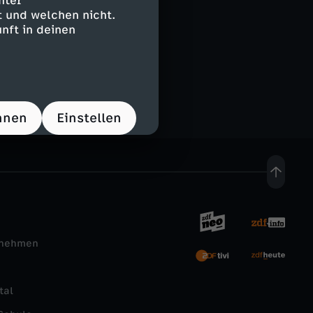
nter
 und welchen nicht.
nft in deinen
les mehr. Immer
hnen
Einstellen
rnehmen
tal