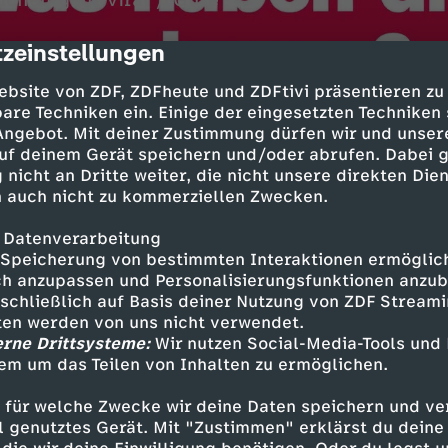
dchen geht viral / Gute
zeinstellungen
cription
ebsite von ZDF, ZDFheute und ZDFtivi präsentieren zu
are Techniken ein. Einige der eingesetzten Techniken
 Angebot. Mit deiner Zustimmung dürfen wir und unser
uf deinem Gerät speichern und/oder abrufen. Dabei 
 nicht an Dritte weiter, die nicht unsere direkten Dien
 auch nicht zu kommerziellen Zwecken.
 Datenverarbeitung
Inhalte entdecken
Speicherung von bestimmten Interaktionen ermöglicht
h anzupassen und Personalisierungsfunktionen anzub
n
Magazin
informativ
Untertitel
sschließlich auf Basis deiner Nutzung von ZDF Stream
tten werden von uns nicht verwendet.
ebärdensprache
logo!
erne Drittsysteme:
Wir nutzen Social-Media-Tools und
em um das Teilen von Inhalten zu ermöglichen.
ehr logo!
 für welche Zwecke wir deine Daten speichern und ver
ell genutztes Gerät. Mit "Zustimmen" erklärst du dein