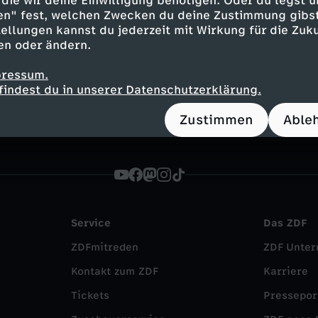
die wir deine Einwilligung benötigen. Oder du legst u
en" fest, welchen Zwecken du deine Zustimmung gibst
eb
ellungen kannst du jederzeit mit Wirkung für die Zuku
Mitmach-Aktionen, Bildergalerien, Kurznews und vie
en oder ändern.
chten für euch!
pressum.
findest du in unserer Datenschutzerklärung.
Zustimmen
Able
Service
Das ZDF
ZDFmitreden
ZDF Unte
Kontakt zum ZDF
Karriere
Tickets
Pressepor