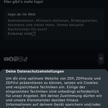
Hier gibt's mehr logo!
i
logo.de im Web
t
Kommentieren, Mitmach-Aktionen, Bildergalerien,
Kurznews und vieles mehr. Immer aktuelle
Nachrichten für euch!
a
External Link
g
,
3
Deine Datenschutzeinstellungen
cmp-dialog-description
.
Um dir eine optimale Website von ZDF, ZDFheute und
ZDFtivi präsentieren zu können, setzen wir Cookies
und vergleichbare Techniken ein. Einige der
J
eingesetzten Techniken sind unbedingt erforderlich
für unser Angebot. Mit deiner Zustimmung dürfen wir
Mehr ZDF
Service
und unsere Dienstleister darüber hinaus
u
Informationen auf deinem Gerät speichern und/oder
ZDF-Apps
ZDFmitreden