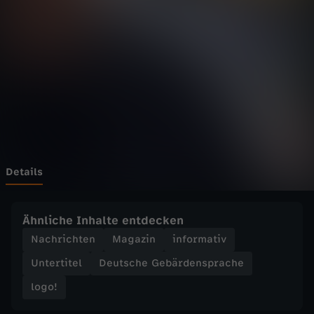
o
g
o
!
v
o
Details
m
Ähnliche Inhalte entdecken
F
Nachrichten
Magazin
informativ
Untertitel
Deutsche Gebärdensprache
r
logo!
e