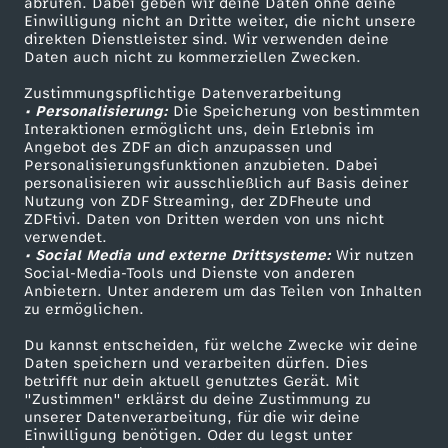
abrufen. Dabei geben wir deine Daten ohne deine
l
Einwilligung nicht an Dritte weiter, die nicht unsere
Smart TV
Kontakt zum ZDF
direkten Dienstleister sind. Wir verwenden deine
Daten auch nicht zu kommerziellen Zwecken.
ZDFtext
Tickets
i
Zustimmungspflichtige Datenverarbeitung
Livestreams
Zuschauerservice
• Personalisierung:
Die Speicherung von bestimmten
2
Sendungen A-Z
Hilfe
Interaktionen ermöglicht uns, dein Erlebnis im
Angebot des ZDF an dich anzupassen und
TV-Programm
0
Personalisierungsfunktionen anzubieten. Dabei
personalisieren wir ausschließlich auf Basis deiner
Nutzung von ZDF Streaming, der ZDFheute und
2
ZDFtivi. Daten von Dritten werden von uns nicht
Das ZDF
verwendet.
• Social Media und externe Drittsysteme:
Wir nutzen
6
ZDF Unternehmen
Social-Media-Tools und Dienste von anderen
Anbietern. Unter anderem um das Teilen von Inhalten
Karriere
zu ermöglichen.
Presseportal
Du kannst entscheiden, für welche Zwecke wir deine
ZDF goes Schule
Daten speichern und verarbeiten dürfen. Dies
betrifft nur dein aktuell genutztes Gerät. Mit
Werbefernsehen
"Zustimmen" erklärst du deine Zustimmung zu
unserer Datenverarbeitung, für die wir deine
Mainzelmännchen
Einwilligung benötigen. Oder du legst unter