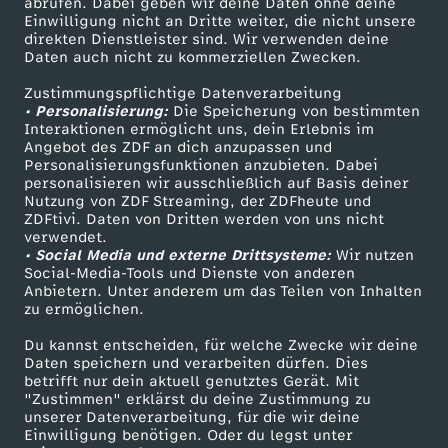
abrufen. Dabei geben wir deine Daten ohne deine
J
Einwilligung nicht an Dritte weiter, die nicht unsere
Smart TV
Kontakt zum ZDF
direkten Dienstleister sind. Wir verwenden deine
Daten auch nicht zu kommerziellen Zwecken.
ZDFtext
Tickets
u
Zustimmungspflichtige Datenverarbeitung
Livestreams
Zuschauerservice
• Personalisierung:
Die Speicherung von bestimmten
n
Sendungen A-Z
Hilfe
Interaktionen ermöglicht uns, dein Erlebnis im
Angebot des ZDF an dich anzupassen und
TV-Programm
i
Personalisierungsfunktionen anzubieten. Dabei
personalisieren wir ausschließlich auf Basis deiner
Nutzung von ZDF Streaming, der ZDFheute und
2
ZDFtivi. Daten von Dritten werden von uns nicht
Das ZDF
verwendet.
• Social Media und externe Drittsysteme:
Wir nutzen
0
ZDF Unternehmen
Social-Media-Tools und Dienste von anderen
Anbietern. Unter anderem um das Teilen von Inhalten
Karriere
2
zu ermöglichen.
Presseportal
Du kannst entscheiden, für welche Zwecke wir deine
6
ZDF goes Schule
Daten speichern und verarbeiten dürfen. Dies
betrifft nur dein aktuell genutztes Gerät. Mit
Werbefernsehen
"Zustimmen" erklärst du deine Zustimmung zu
unserer Datenverarbeitung, für die wir deine
Mainzelmännchen
Einwilligung benötigen. Oder du legst unter