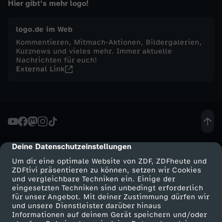
Hier gibt's mehr logo!
t
logo.de im Web
w
Kommentieren, Mitmach-Aktionen, Bildergalerien,
Kurznews und vieles mehr. Immer aktuelle
Nachrichten für euch!
o
External Link
c
h
,
Deine Datenschutzeinstellungen
cmp-dialog-description
1
Um dir eine optimale Website von ZDF, ZDFheute und
ZDFtivi präsentieren zu können, setzen wir Cookies
und vergleichbare Techniken ein. Einige der
0
eingesetzten Techniken sind unbedingt erforderlich
für unser Angebot. Mit deiner Zustimmung dürfen wir
Mehr ZDF
Service
und unsere Dienstleister darüber hinaus
.
Informationen auf deinem Gerät speichern und/oder
ZDF-Apps
ZDFmitreden