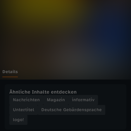
o
g
o
!
v
o
Details
m
Ähnliche Inhalte entdecken
M
Nachrichten
Magazin
informativ
Untertitel
Deutsche Gebärdensprache
i
logo!
t