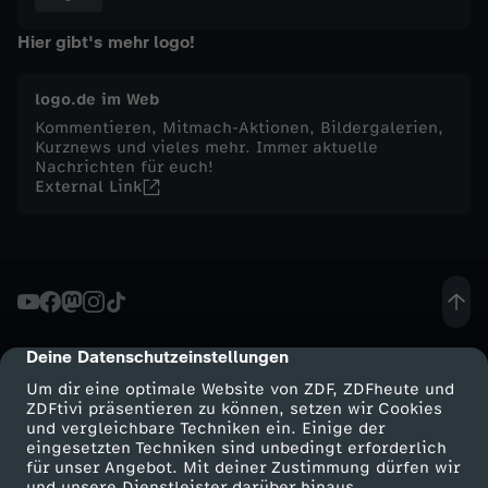
t
Hier gibt's mehr logo!
w
logo.de im Web
Kommentieren, Mitmach-Aktionen, Bildergalerien,
o
Kurznews und vieles mehr. Immer aktuelle
Nachrichten für euch!
External Link
c
h
,
1
Deine Datenschutzeinstellungen
cmp-dialog-description
Um dir eine optimale Website von ZDF, ZDFheute und
2
ZDFtivi präsentieren zu können, setzen wir Cookies
und vergleichbare Techniken ein. Einige der
eingesetzten Techniken sind unbedingt erforderlich
.
für unser Angebot. Mit deiner Zustimmung dürfen wir
Mehr ZDF
Service
und unsere Dienstleister darüber hinaus