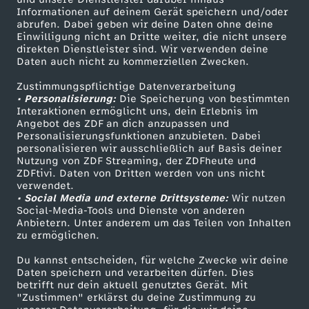
Informationen auf deinem Gerät speichern und/oder
N
ZDF-Apps
ZDFmitreden
abrufen. Dabei geben wir deine Daten ohne deine
Einwilligung nicht an Dritte weiter, die nicht unsere
Smart TV
Kontakt zum ZDF
o
direkten Dienstleister sind. Wir verwenden deine
Daten auch nicht zu kommerziellen Zwecken.
ZDFtext
Tickets
v
Zustimmungspflichtige Datenverarbeitung
Livestreams
Zuschauerservice
• Personalisierung:
Die Speicherung von bestimmten
Sendungen A-Z
Hilfe
Interaktionen ermöglicht uns, dein Erlebnis im
e
Angebot des ZDF an dich anzupassen und
TV-Programm
Personalisierungsfunktionen anzubieten. Dabei
m
personalisieren wir ausschließlich auf Basis deiner
Nutzung von ZDF Streaming, der ZDFheute und
ZDFtivi. Daten von Dritten werden von uns nicht
b
Das ZDF
verwendet.
• Social Media und externe Drittsysteme:
Wir nutzen
ZDF Unternehmen
Social-Media-Tools und Dienste von anderen
e
Anbietern. Unter anderem um das Teilen von Inhalten
Karriere
zu ermöglichen.
r
Presseportal
Du kannst entscheiden, für welche Zwecke wir deine
ZDF goes Schule
Daten speichern und verarbeiten dürfen. Dies
2
betrifft nur dein aktuell genutztes Gerät. Mit
Werbefernsehen
"Zustimmen" erklärst du deine Zustimmung zu