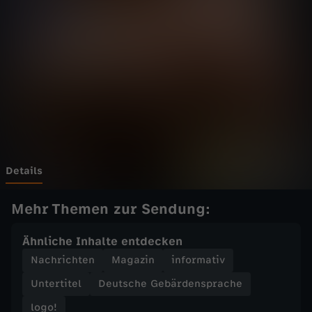
o
g
o
!
v
o
Details
m
Mehr Themen zur Sendung:
M
Ähnliche Inhalte entdecken
Nachrichten
Magazin
informativ
i
Untertitel
Deutsche Gebärdensprache
t
logo!