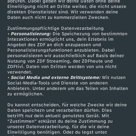
abrufen. Dabei geben wir deine Daten ohne deine
O
Einwilligung nicht an Dritte weiter, die nicht unsere
Smart TV
Kontakt zum ZDF
direkten Dienstleister sind. Wir verwenden deine
Daten auch nicht zu kommerziellen Zwecken.
ZDFtext
Tickets
k
Zustimmungspflichtige Datenverarbeitung
Livestreams
Zuschauerservice
• Personalisierung:
Die Speicherung von bestimmten
t
Sendungen A-Z
Hilfe
Interaktionen ermöglicht uns, dein Erlebnis im
Angebot des ZDF an dich anzupassen und
TV-Programm
o
Personalisierungsfunktionen anzubieten. Dabei
personalisieren wir ausschließlich auf Basis deiner
Nutzung von ZDF Streaming, der ZDFheute und
b
ZDFtivi. Daten von Dritten werden von uns nicht
Das ZDF
verwendet.
• Social Media und externe Drittsysteme:
Wir nutzen
e
ZDF Unternehmen
Social-Media-Tools und Dienste von anderen
Anbietern. Unter anderem um das Teilen von Inhalten
Karriere
r
zu ermöglichen.
Presseportal
Du kannst entscheiden, für welche Zwecke wir deine
2
ZDF goes Schule
Daten speichern und verarbeiten dürfen. Dies
betrifft nur dein aktuell genutztes Gerät. Mit
Werbefernsehen
"Zustimmen" erklärst du deine Zustimmung zu
0
unserer Datenverarbeitung, für die wir deine
Mainzelmännchen
Einwilligung benötigen. Oder du legst unter