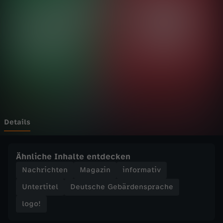
o
g
o
!
v
o
Details
m
Ähnliche Inhalte entdecken
M
Nachrichten
Magazin
informativ
Untertitel
Deutsche Gebärdensprache
i
logo!
t