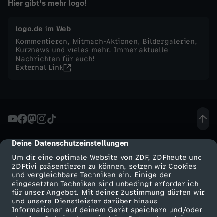
Hier gibt's mehr logo!
t
logo.de im Web
w
Kommentieren, Mitmach-Aktionen, Bildergalerien,
Kurznews und vieles mehr. Immer aktuelle
Nachrichten für euch!
o
External Link
c
h
,
Deine Datenschutzeinstellungen
cmp-dialog-description
1
Um dir eine optimale Website von ZDF, ZDFheute und
ZDFtivi präsentieren zu können, setzen wir Cookies
und vergleichbare Techniken ein. Einige der
5
eingesetzten Techniken sind unbedingt erforderlich
für unser Angebot. Mit deiner Zustimmung dürfen wir
Mehr ZDF
Service
und unsere Dienstleister darüber hinaus
.
Informationen auf deinem Gerät speichern und/oder
ZDF-Apps
ZDFmitreden