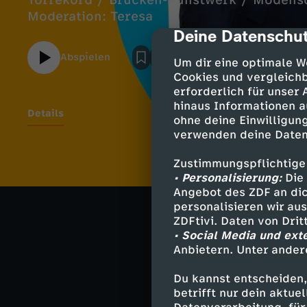
Torrekord / Brücken-Kunstwerk / Modens
Moderation: Teresa
Deine Datenschut
cmp-dialog-des
Abspielen
Um dir eine optimale W
Cookies und vergleichb
erforderlich für unser
hinaus Informationen a
Details
ohne deine Einwilligung
verwenden deine Daten
Zustimmungspflichtige
Ähnliche 
• Personalisierung:
Die 
Angebot des ZDF an dic
Nachrichte
personalisieren wir au
ZDFtivi. Daten von Dri
Deutsche G
• Social Media und ext
Anbietern. Unter ander
Hier gibt's m
Du kannst entscheiden,
betrifft nur dein aktu