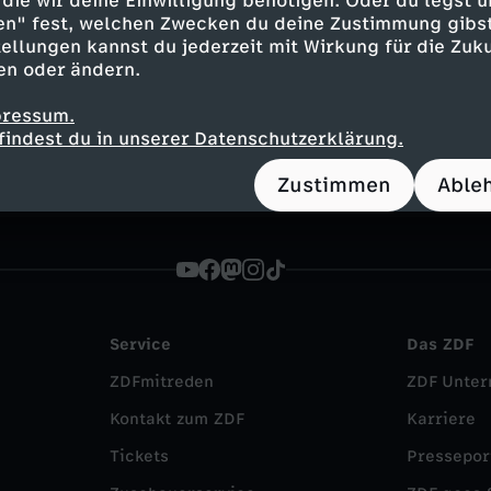
die wir deine Einwilligung benötigen. Oder du legst u
en" fest, welchen Zwecken du deine Zustimmung gibst
eb
ellungen kannst du jederzeit mit Wirkung für die Zuku
Mitmach-Aktionen, Bildergalerien, Kurznews und vie
en oder ändern.
chten für euch!
pressum.
findest du in unserer Datenschutzerklärung.
Zustimmen
Able
Service
Das ZDF
ZDFmitreden
ZDF Unte
Kontakt zum ZDF
Karriere
Tickets
Pressepor