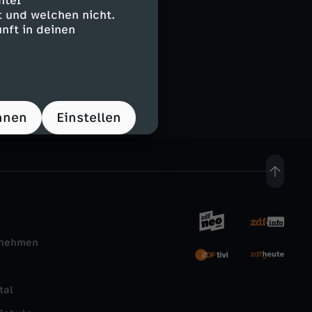
nter
 und welchen nicht.
nft in deinen
les mehr. Immer
hnen
Einstellen
rnehmen
tal