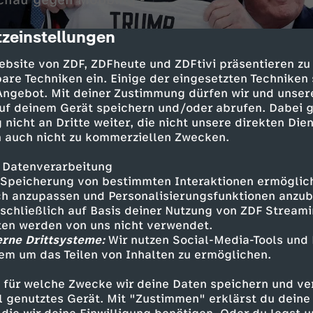
chau gegen Mobbing -
zeinstellungen
cription
ebsite von ZDF, ZDFheute und ZDFtivi präsentieren zu
are Techniken ein. Einige der eingesetzten Techniken
 Angebot. Mit deiner Zustimmung dürfen wir und unser
uf deinem Gerät speichern und/oder abrufen. Dabei 
 nicht an Dritte weiter, die nicht unsere direkten Dien
 auch nicht zu kommerziellen Zwecken.
 Datenverarbeitung
Inhalte entdecken
Speicherung von bestimmten Interaktionen ermöglicht
h anzupassen und Personalisierungsfunktionen anzub
n
Magazin
informativ
Untertitel
sschließlich auf Basis deiner Nutzung von ZDF Stream
tten werden von uns nicht verwendet.
ebärdensprache
logo!
erne Drittsysteme:
Wir nutzen Social-Media-Tools und
em um das Teilen von Inhalten zu ermöglichen.
ehr logo!
 für welche Zwecke wir deine Daten speichern und ver
ell genutztes Gerät. Mit "Zustimmen" erklärst du dein