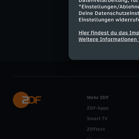
Datenverarbeitung, für 
"Einstellungen/Ablehn
logo.de im W
Deine Datenschutzeinst
Kommentieren, 
Einstellungen widerruf
aktuelle Nachri
External Link
Hier findest du das Im
Weitere Informationen 
Mehr ZDF
ZDF-Apps
Smart TV
ZDFtext