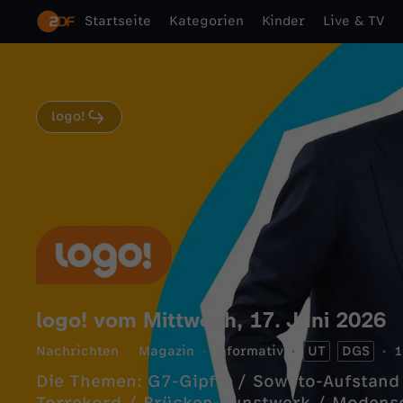
Startseite
Kategorien
Kinder
Live & TV
logo!
logo! vom Mittwoch, 17. Juni 2026
Nachrichten
Magazin
informativ
UT
DGS
1
Die Themen: G7-Gipfel / Soweto-Aufstand -