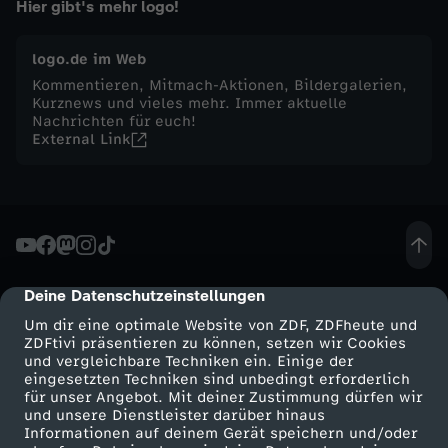
Hier gibt's mehr logo!
t
logo.de im Web
w
Kommentieren, Mitmach-Aktionen, Bildergalerien,
Kurznews und vieles mehr. Immer aktuelle
Nachrichten für euch!
o
External Link
c
h
,
Deine Datenschutzeinstellungen
cmp-dialog-description
2
Um dir eine optimale Website von ZDF, ZDFheute und
ZDFtivi präsentieren zu können, setzen wir Cookies
und vergleichbare Techniken ein. Einige der
7
eingesetzten Techniken sind unbedingt erforderlich
für unser Angebot. Mit deiner Zustimmung dürfen wir
Mehr ZDF
Service
und unsere Dienstleister darüber hinaus
.
Informationen auf deinem Gerät speichern und/oder
ZDF-Apps
ZDFmitreden