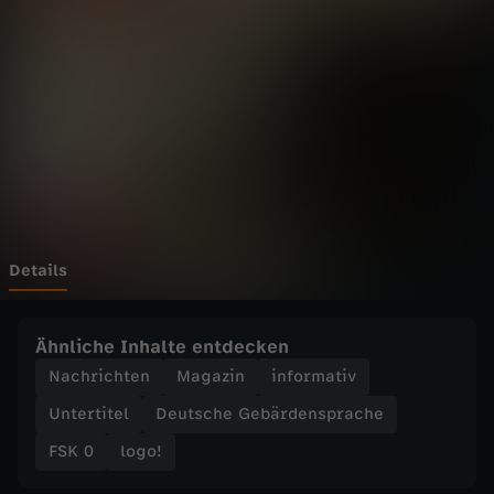
o
g
o
!
v
o
Details
m
Ähnliche Inhalte entdecken
M
Nachrichten
Magazin
informativ
Untertitel
Deutsche Gebärdensprache
i
FSK 0
logo!
t