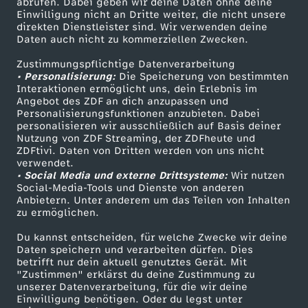
abrufen. Dabei geben wir deine Daten ohne deine
M
Einwilligung nicht an Dritte weiter, die nicht unsere
Smart TV
Kontakt zum ZDF
direkten Dienstleister sind. Wir verwenden deine
Daten auch nicht zu kommerziellen Zwecken.
ZDFtext
Tickets
a
Zustimmungspflichtige Datenverarbeitung
Livestreams
Zuschauerservice
• Personalisierung:
Die Speicherung von bestimmten
i
Sendungen A-Z
Hilfe
Interaktionen ermöglicht uns, dein Erlebnis im
Angebot des ZDF an dich anzupassen und
TV-Programm
2
Personalisierungsfunktionen anzubieten. Dabei
personalisieren wir ausschließlich auf Basis deiner
Nutzung von ZDF Streaming, der ZDFheute und
0
ZDFtivi. Daten von Dritten werden von uns nicht
Das ZDF
verwendet.
• Social Media und externe Drittsysteme:
Wir nutzen
2
ZDF Unternehmen
Social-Media-Tools und Dienste von anderen
Anbietern. Unter anderem um das Teilen von Inhalten
Karriere
6
zu ermöglichen.
Presseportal
Du kannst entscheiden, für welche Zwecke wir deine
ZDF goes Schule
Daten speichern und verarbeiten dürfen. Dies
betrifft nur dein aktuell genutztes Gerät. Mit
Werbefernsehen
"Zustimmen" erklärst du deine Zustimmung zu
unserer Datenverarbeitung, für die wir deine
Mainzelmännchen
Einwilligung benötigen. Oder du legst unter